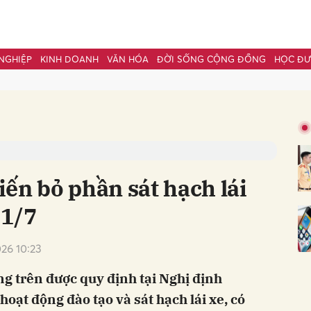
NGHIỆP
KINH DOANH
VĂN HÓA
ĐỜI SỐNG CỘNG ĐỒNG
HỌC Đ
bình luận
ến bỏ phần sát hạch lái
 1/7
26 10:23
Hủy
G
ng trên được quy định tại Nghị định
oạt động đào tạo và sát hạch lái xe, có