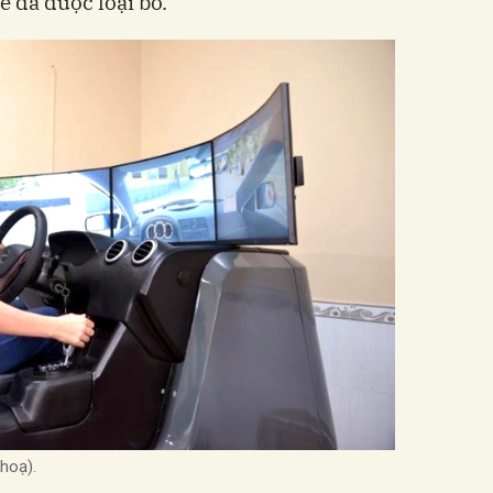
e đã được loại bỏ.
hoạ).