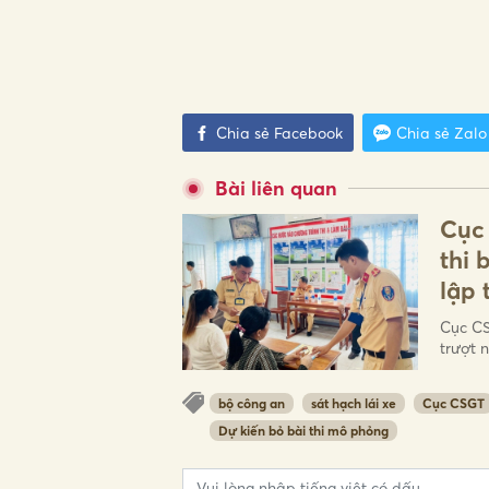
Chia sẻ Facebook
Chia sẻ Zalo
Bài liên quan
Cục 
thi 
lập 
Cục CS
trượt n
bộ công an
sát hạch lái xe
Cục CSGT
Dự kiến bỏ bài thi mô phỏng