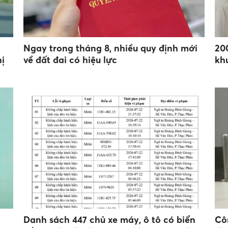
Ngay trong tháng 8, nhiều quy định mới
200
ị
về đất đai có hiệu lực
kh
Danh sách 447 chủ xe máy, ô tô có biển
Cô