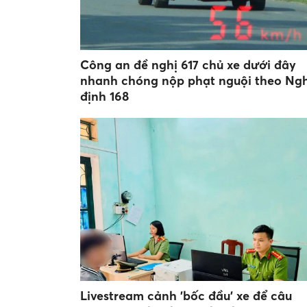
Công an đề nghị 617 chủ xe dưới đây
nhanh chóng nộp phạt nguội theo Ngh
định 168
Livestream cảnh 'bốc đầu' xe để câu