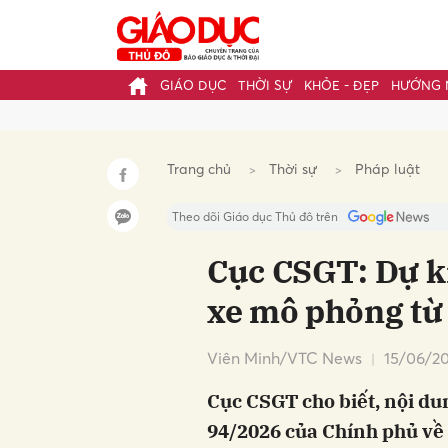
GIÁO DỤC
THỜI SỰ
KHỎE - ĐẸP
HƯỚNG 
Gửi 
Trang chủ
Thời sự
Pháp luật
Theo dõi Giáo dục Thủ đô trên
Cục CSGT: Dự ki
xe mô phỏng từ
Viên Minh/VTC News
15/06/20
Cục CSGT cho biết, nội du
94/2026 của Chính phủ về h