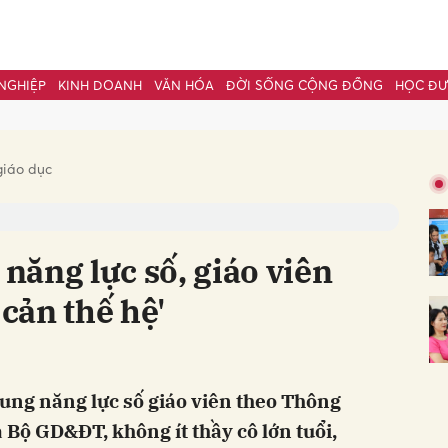
NGHIỆP
KINH DOANH
VĂN HÓA
ĐỜI SỐNG CỘNG ĐỒNG
HỌC Đ
bình luận
giáo dục
ăng lực số, giáo viên
 cản thế hệ'
Hủy
G
ung năng lực số giáo viên theo Thông
ộ GD&ĐT, không ít thầy cô lớn tuổi,