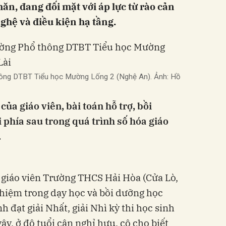
hăn, đang đối mặt với áp lực từ rào cản
nghệ và điều kiện hạ tầng.
thông DTBT Tiểu học Mường Lống 2 (Nghệ An). Ảnh: Hồ
của giáo viên, bài toán hỗ trợ, bồi
i phía sau trong quá trình số hóa giáo
.
 giáo viên Trường THCS Hải Hòa (Cửa Lò,
hiệm trong dạy học và bồi dưỡng học
nh đạt giải Nhất, giải Nhì kỳ thi học sinh
ậy, ở độ tuổi cận nghỉ hưu, cô cho biết