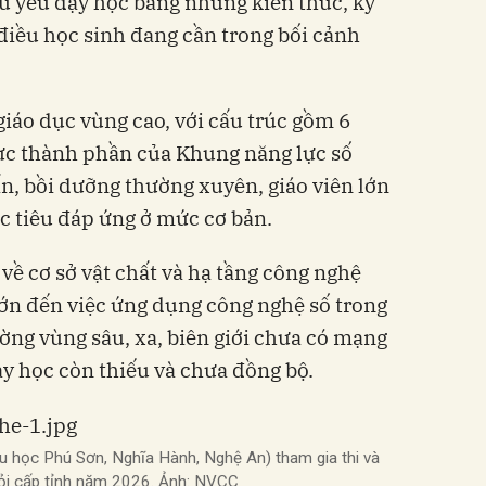
ủ yếu dạy học bằng những kiến thức, kỹ
 điều học sinh đang cần trong bối cảnh
giáo dục vùng cao, với cấu trúc gồm 6
lực thành phần của Khung năng lực số
ấn, bồi dưỡng thường xuyên, giáo viên lớn
ục tiêu đáp ứng ở mức cơ bản.
về cơ sở vật chất và hạ tầng công nghệ
ớn đến việc ứng dụng công nghệ số trong
ờng vùng sâu, xa, biên giới chưa có mạng
dạy học còn thiếu và chưa đồng bộ.
ểu học Phú Sơn, Nghĩa Hành, Nghệ An) tham gia thi và
iỏi cấp tỉnh năm 2026. Ảnh: NVCC