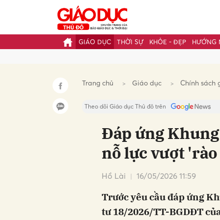
GIÁO DỤC
THỜI SỰ
KHỎE - ĐẸP
HƯỚNG 
Gửi 
Trang chủ
Giáo dục
Chính sách 
Theo dõi Giáo dục Thủ đô trên
Đáp ứng Khung n
nỗ lực vượt 'rào
Hồ Lài
16/05/2026 11:59
Trước yêu cầu đáp ứng Kh
tư 18/2026/TT-BGDĐT của B