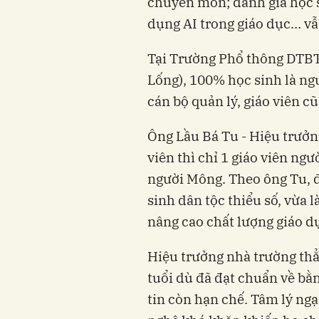
chuyên môn; đánh giá học 
dụng AI trong giáo dục… vẫ
Tại Trường Phổ thông DTB
Lống), 100% học sinh là ng
cán bộ quản lý, giáo viên cũ
Ông Lầu Bá Tu - Hiệu trưởng
viên thì chỉ 1 giáo viên ngườ
người Mông. Theo ông Tu, đâ
sinh dân tộc thiểu số, vừa 
nâng cao chất lượng giáo d
Hiệu trưởng nhà trường thẳ
tuổi dù đã đạt chuẩn về bằ
tin còn hạn chế. Tâm lý ngạ