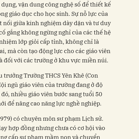
 dụng, vận dung công nghệ số để thiết kế
ộng giáo dục cho học sinh. Sự nỗ lực của
t nối giữa kinh nghiệm dày dặn và tư duy
 cố gắng không ngừng nghỉ của các thế hệ
 nhiệm lớp giỏi cấp tỉnh, không chỉ là
i, mà còn tạo động lực cho các giáo viên
à đối với các trường ở khu vực miền núi.
u trưởng Trường THCS Yên Khê (Con
đội ngũ giáo viên của trường đang ở độ
đó, nhiều giáo viên bước sang tuổi 50
mới để nâng cao năng lực nghề nghiệp.
979) có chuyên môn sư phạm Lịch sử.
dạy hợp đồng nhưng chưa có cơ hội vào
rung cấp sư phạm mầm non và chuyển