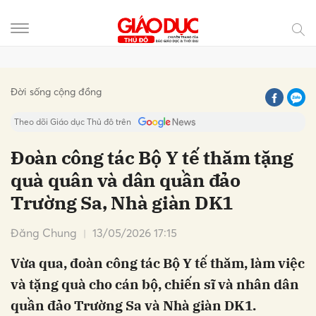
Gửi bình luận
Đời sống cộng đồng
Theo dõi Giáo dục Thủ đô trên
Đoàn công tác Bộ Y tế thăm tặng
quà quân và dân quần đảo
Trường Sa, Nhà giàn DK1
Đăng Chung
13/05/2026 17:15
Vừa qua, đoàn công tác Bộ Y tế thăm, làm việc
Hủy
Gửi
và tặng quà cho cán bộ, chiến sĩ và nhân dân
quần đảo Trường Sa và Nhà giàn DK1.