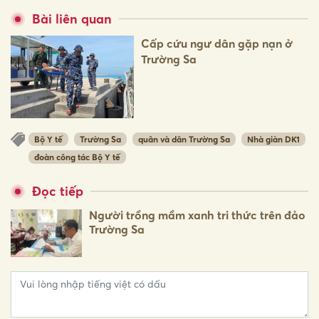
Bài liên quan
Cấp cứu ngư dân gặp nạn ở
Trường Sa
Bộ Y tế
Trường Sa
quân và dân Trường Sa
Nhà giàn DK1
đoàn công tác Bộ Y tế
Đọc tiếp
Người trồng mầm xanh tri thức trên đảo
Trường Sa