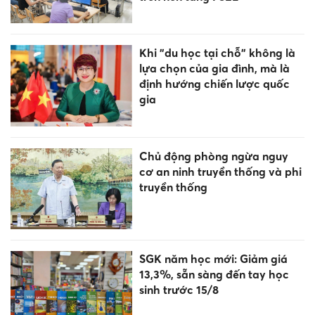
Hơn 700 giáo viên Hưng Yên
được bồi dưỡng kỹ năng dạy
hát Chèo
Sắp xếp cơ sở giáo dục: Tối ưu
hóa các nguồn lực đầu tư
Gia Lai giảm 568 trường sau
sắp xếp, bảo lưu phụ cấp cho
cán bộ quản lý