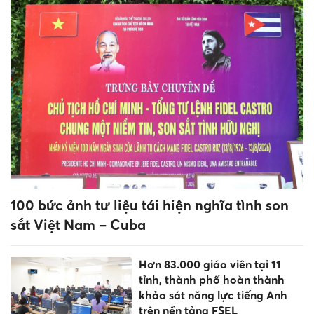
Lan tỏa phong trào bảo vệ an
ninh Tổ quốc trong môi trường
giáo dục
Hơn 83.000 giáo viên tại 11
tỉnh, thành phố hoàn thành
khảo sát năng lực tiếng Anh
trên nền tảng FSEL
Phối hợp liên ngành bảo đảm
an toàn trường học, phòng
chống bạo lực học đường