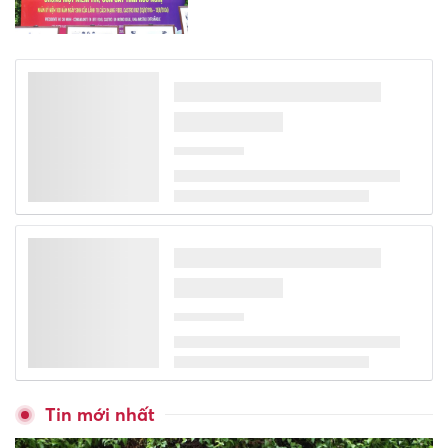
Phó Thủ tướng Hồ Quốc Dũng:
Dữ liệu phải trở thành trung
tâm của chính quyền số
Xếp hạng may - rủi của 12 con
giáp tháng 8/2026: Ai gây bất
ngờ nhất, ai thụt lùi đáng tiếc?
9h sáng mai họp báo vụ gian
lận điểm thi ở chuyên Tuyên
Quang