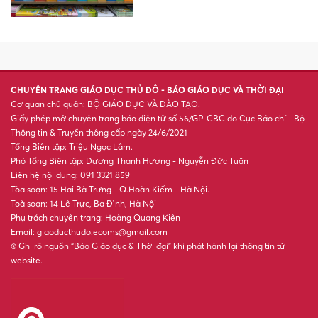
Top 3 con giáp phát tài, đếm
tiền mỏi tay trong tháng 7 Âm
XSMB 4/8 - Kết quả xổ số miền
Bắc hôm nay ngày 4/8/2026
'Nhảy cóc' hai lớp để thi đại
học, nữ sinh gây sốt vì đỗ
trường danh tiếng