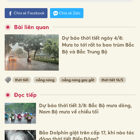
Chia sẻ Facebook
Chia sẻ Zalo
Bài liên quan
Dự báo thời tiết ngày 4/8:
Mưa to tới rất to bao trùm Bắc
Bộ và Bắc Trung Bộ
thời tiết
nắng nóng
nắng nóng gay gắt
thời tiết 16/5
Đọc tiếp
Dự báo thời tiết 3/8: Bắc Bộ mưa dông,
Nam Bộ mưa về chiều tối
Bão Dolphin giật trên cấp 17, khi nào tác
động thời tiết Biển Đông?