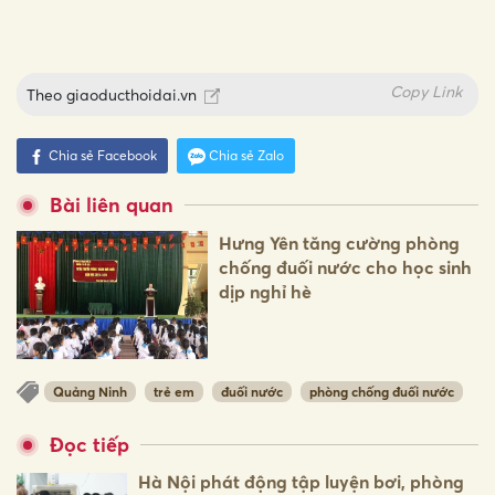
Copy Link
Theo
giaoducthoidai.vn
Chia sẻ Facebook
Chia sẻ Zalo
Bài liên quan
Hưng Yên tăng cường phòng
chống đuối nước cho học sinh
dịp nghỉ hè
Quảng Ninh
trẻ em
đuối nước
phòng chống đuối nước
Đọc tiếp
Hà Nội phát động tập luyện bơi, phòng