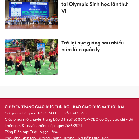
tại Olympic Sinh học lần thứ
VI
Trở lại bục giảng sau nhiều
năm làm quản lý
CHUYÊN TRANG GIÁO DỤC THỦ ĐÔ - BÁO GIÁO DỤC VÀ THỜI ĐẠI
Cơ quan chủ quản: BỘ GIÁO DỤC VÀ ĐÀO TẠO.
Giấy phép mở chuyên trang báo điện tử số 56/GP-CBC do Cục Báo chí - Bộ
Thông tin & Truyền thông cấp ngày 24/6/2021
Tổng Biên tập: Triệu Ngọc Lâm.
Phó Tổng Biên tập: Dương Thanh Hương - Nguyễn Đức Tuân