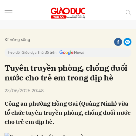
Gửi bình luận
Kĩ năng sống
Theo dõi Giáo dục Thủ đô trên
Tuyên truyền phòng, chống đuối
nước cho trẻ em trong dịp hè
23/06/2026 20:48
Công an phường Hồng Gai (Quảng Ninh) vừa
tổ chức tuyên truyền phòng, chống đuối nước
Hủy
Gửi
cho trẻ em dịp hè.