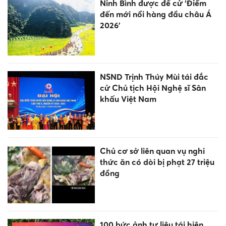
Ninh Bình được đề cử ‘Điểm
đến mới nổi hàng đầu châu Á
2026’
NSND Trịnh Thúy Mùi tái đắc
cử Chủ tịch Hội Nghệ sĩ Sân
khấu Việt Nam
Chủ cơ sở liên quan vụ nghi
thức ăn có dòi bị phạt 27 triệu
đồng
100 bức ảnh tư liệu tái hiện