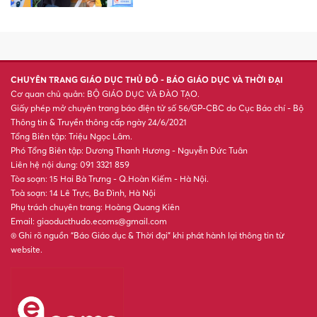
CHUYÊN TRANG GIÁO DỤC THỦ ĐÔ - BÁO GIÁO DỤC VÀ THỜI ĐẠI
Cơ quan chủ quản: BỘ GIÁO DỤC VÀ ĐÀO TẠO.
Giấy phép mở chuyên trang báo điện tử số 56/GP-CBC do Cục Báo chí - Bộ
Thông tin & Truyền thông cấp ngày 24/6/2021
Tổng Biên tập: Triệu Ngọc Lâm.
Phó Tổng Biên tập: Dương Thanh Hương - Nguyễn Đức Tuân
Liên hệ nội dung: 091 3321 859
Tòa soạn: 15 Hai Bà Trưng - Q.Hoàn Kiếm - Hà Nội.
Toà soạn: 14 Lê Trực, Ba Đình, Hà Nội
Phụ trách chuyên trang: Hoàng Quang Kiên
Email: giaoducthudo.ecoms@gmail.com
® Ghi rõ nguồn “Báo Giáo dục & Thời đại” khi phát hành lại thông tin từ
website.