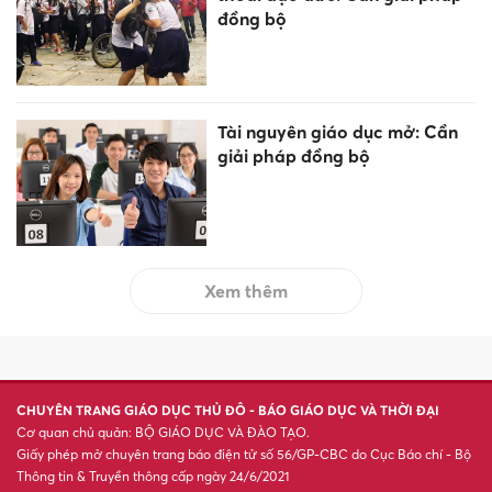
đồng bộ
Tài nguyên giáo dục mở: Cần
giải pháp đồng bộ
Xem thêm
CHUYÊN TRANG GIÁO DỤC THỦ ĐÔ - BÁO GIÁO DỤC VÀ THỜI ĐẠI
Cơ quan chủ quản: BỘ GIÁO DỤC VÀ ĐÀO TẠO.
Giấy phép mở chuyên trang báo điện tử số 56/GP-CBC do Cục Báo chí - Bộ
Thông tin & Truyền thông cấp ngày 24/6/2021