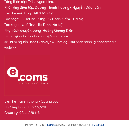
Tổng Biên tập: Triệu Ngọc Lâm.
Phó Tổng Biên tập: Dương Thanh Hương - Nguyễn Đức Tuân
Liên hệ nội dung: 091 3321 859
Tòa soạn: 15 Hai Bà Trưng - Q.Hoàn Kiếm - Hà Nội.
Toà soạn: 14 Lê Trực, Ba Đình, Hà Nội
Phụ trách chuyên trang: Hoàng Quang Kiên
Email: giaoducthudo.ecoms@gmail.com
® Ghi rõ nguồn “Báo Giáo dục & Thời đại” khi phát hành lại thông tin từ
website.
Liên hệ Truyền thông - Quảng cáo
Phương Dung: 097 5972 115
Châu Ly: 086 6228 118
POWERED BY
- A PRODUCT OF
ONE
CMS
NEKO