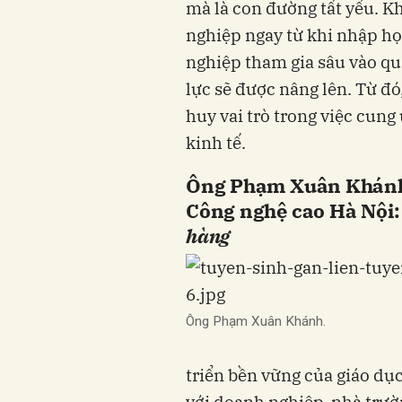
mà là con đường tất yếu. Kh
nghiệp ngay từ khi nhập họ
nghiệp tham gia sâu vào qu
lực sẽ được nâng lên. Từ đ
huy vai trò trong việc cun
kinh tế.​
Ông Phạm Xuân Khánh 
Công nghệ cao Hà Nội
hàng
Ông Phạm Xuân Khánh.
triển bền vững của giáo dụ
với doanh nghiệp, nhà trườ