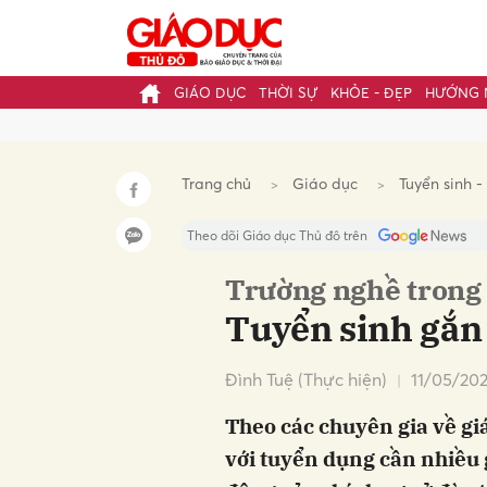
GIÁO DỤC
THỜI SỰ
KHỎE - ĐẸP
HƯỚNG 
Gửi 
Trang chủ
Giáo dục
Tuyển sinh -
Theo dõi Giáo dục Thủ đô trên
Trường nghề trong 
Tuyển sinh gắn
Đình Tuệ (Thực hiện)
11/05/202
Theo các chuyên gia về gi
với tuyển dụng cần nhiều g