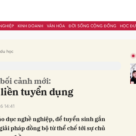
NGHIỆP
KINH DOANH
VĂN HÓA
ĐỜI SỐNG CỘNG ĐỒNG
HỌC Đ
bình luận
 du học
bối cảnh mới:
 liền tuyển dụng
6 14:41
Hủy
G
áo dục nghề nghiệp, để tuyển sinh gắn
iải pháp đồng bộ từ thể chế tới sự chủ