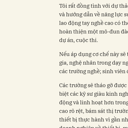
Tôi rất đồng tình với dự t
và hướng dẫn về năng lực s
lao động tay nghề cao có t
hoàn thiện một mô-đun đào 
dự án, cuộc thi.
Nếu áp dụng cơ chế này sẽ 
gia, nghệ nhân trong dạy n
các trường nghề; sinh viên
Các trường sẽ tháo gỡ được
biệt các kỹ sư giàu kinh n
động và linh hoạt hơn tron
cao rõ rệt, bám sát thị trư
thiết bị thực hành vì gần 
doanh nghiệp về thiết bị, 