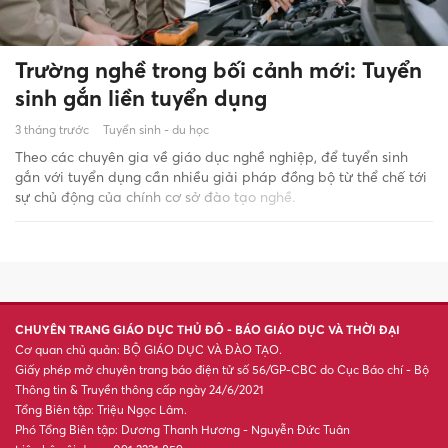
Trường nghề trong bối cảnh mới: Tuyển
sinh gắn liền tuyển dụng
3 tháng trước
Tuyển sinh - du học
Theo các chuyên gia về giáo dục nghề nghiệp, để tuyển sinh
gắn với tuyển dụng cần nhiều giải pháp đồng bộ từ thể chế tới
sự chủ động của chính cơ sở đào tạo nghề.
CHUYÊN TRANG GIÁO DỤC THỦ ĐÔ - BÁO GIÁO DỤC VÀ THỜI ĐẠI
Cơ quan chủ quản: BỘ GIÁO DỤC VÀ ĐÀO TẠO.
Giấy phép mở chuyên trang báo điện tử số 56/GP-CBC do Cục Báo chí - Bộ
Thông tin & Truyền thông cấp ngày 24/6/2021
Tổng Biên tập: Triệu Ngọc Lâm.
Phó Tổng Biên tập: Dương Thanh Hương - Nguyễn Đức Tuân