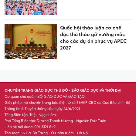
Quốc hội thảo luận cơ chế
đặc thù tháo gỡ vướng mắc
cho các dự án phục vụ APEC
2027
CHUYÊN TRANG GIÁO DỤC THỦ ĐÔ - BÁO GIÁO DỤC VÀ THỜI ĐẠI
Cơ quan chủ quản: BỘ GIÁO DỤC VÀ ĐÀO TẠO.
Giấy phép mở chuyên trang báo điện tử số 56/GP-CBC do Cục Báo chí - Bộ
Thông tin & Truyền thông cấp ngày 24/6/2021
Tổng Biên tập: Triệu Ngọc Lâm.
Phó Tổng Biên tập: Dương Thanh Hương - Nguyễn Đức Tuân
Liên hệ nội dung: 091 3321 859
Tòa soạn: 15 Hai Bà Trưng - Q.Hoàn Kiếm - Hà Nội.