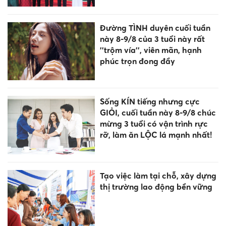
Đường TÌNH duyên cuối tuần
này 8-9/8 của 3 tuổi này rất
''trộm vía'', viên mãn, hạnh
phúc trọn đong đầy
Sống KÍN tiếng nhưng cực
GIỎI, cuối tuần này 8-9/8 chúc
mừng 3 tuổi có vận trình rực
rỡ, làm ăn LỘC lá mạnh nhất!
Tạo việc làm tại chỗ, xây dựng
thị trường lao động bền vững