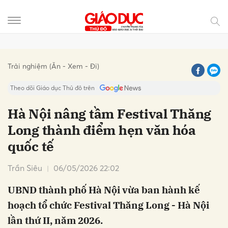
Gửi bình luận
Trải nghiệm (Ăn - Xem - Đi)
Theo dõi Giáo dục Thủ đô trên
Hà Nội nâng tầm Festival Thăng
Long thành điểm hẹn văn hóa
quốc tế
Trần Siêu
06/05/2026 22:02
UBND thành phố Hà Nội vừa ban hành kế
Hủy
Gửi
hoạch tổ chức Festival Thăng Long - Hà Nội
lần thứ II, năm 2026.