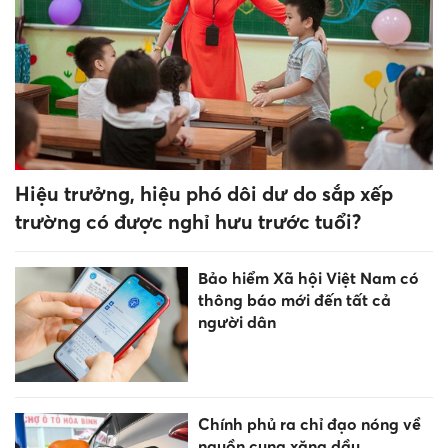
IX - Gia Lai 2026
Giảm 20% đầu mối đại học
công lập: Không chỉ là phép
cộng cơ học
Du học châu Âu và những “bí
mật” không phải ai cũng biết
Công an đề nghị 617 chủ xe
dưới đây nhanh chóng nộp