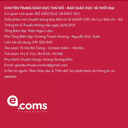
200 cán bộ, chiến sĩ đồng loạt
kiểm tra 2 khu căn hộ cao cấp
lúc 3 giờ sáng
Bắt trúng sóng vàng ngày
3/8/2026: Con giáp này làm gì
cũng thắng, ký đâu thắng đó
Dự báo thời tiết 3/8: Bắc Bộ
mưa dông, Nam Bộ mưa về
chiều tối