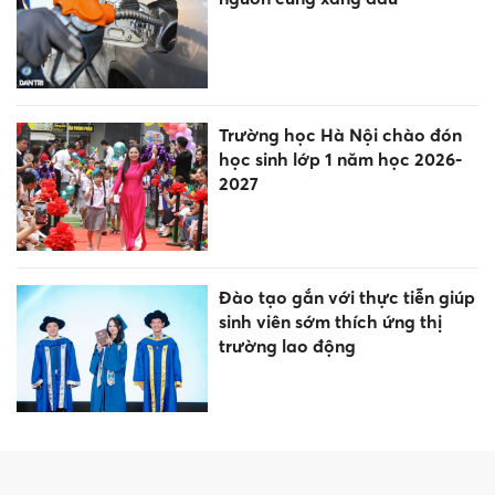
phạt nguội theo Nghị định 168
Giảm hơn 11.000 trường học,
hệ thống giáo dục sau sắp xếp
sẽ ra sao?
Ngay trong tháng 8, nhiều quy
định mới về đất đai có hiệu
lực
Bảo hiểm Xã hội Việt Nam có
thông báo mới đến tất cả
người dân