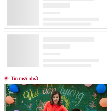
Từ giảng đường đến đấu
trường quốc tế, sinh viên PTIT
dùng AI giải bài toán chăm
sóc người cao tuổi
Hà Nội bảo đảm trật tự đô thị
tại các khu tập thể cũ: Siết
chặt quản lý và tái cấu trúc hạ
tầng
Khai mạc Liên hoan Quốc tế
Võ cổ truyền Việt Nam lần thứ