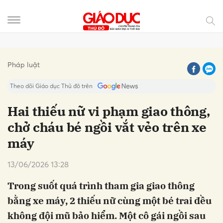
Gửi bình luận
Pháp luật
Theo dõi Giáo dục Thủ đô trên
Hai thiếu nữ vi phạm giao thông,
chở cháu bé ngồi vắt vẻo trên xe
máy
13/06/2026 13:28
Trong suốt quá trình tham gia giao thông
Hủy
Gửi
bằng xe máy, 2 thiếu nữ cùng một bé trai đều
không đội mũ bảo hiểm. Một cô gái ngồi sau