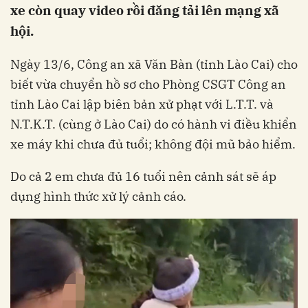
xe còn quay video rồi đăng tải lên mạng xã
hội.
Ngày 13/6, Công an xã Văn Bàn (tỉnh Lào Cai) cho
biết vừa chuyển hồ sơ cho Phòng CSGT Công an
tỉnh Lào Cai lập biên bản xử phạt với L.T.T. và
N.T.K.T. (cùng ở Lào Cai) do có hành vi điều khiển
xe máy khi chưa đủ tuổi; không đội mũ bảo hiểm.
Do cả 2 em chưa đủ 16 tuổi nên cảnh sát sẽ áp
dụng hình thức xử lý cảnh cáo.