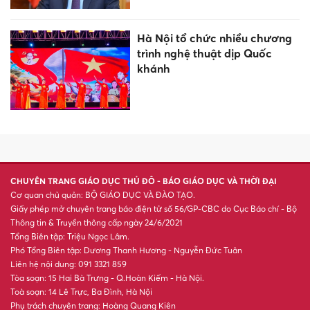
Hà Nội tổ chức nhiều chương
trình nghệ thuật dịp Quốc
khánh
CHUYÊN TRANG GIÁO DỤC THỦ ĐÔ - BÁO GIÁO DỤC VÀ THỜI ĐẠI
Cơ quan chủ quản: BỘ GIÁO DỤC VÀ ĐÀO TẠO.
Giấy phép mở chuyên trang báo điện tử số 56/GP-CBC do Cục Báo chí - Bộ
Thông tin & Truyền thông cấp ngày 24/6/2021
Tổng Biên tập: Triệu Ngọc Lâm.
Phó Tổng Biên tập: Dương Thanh Hương - Nguyễn Đức Tuân
Liên hệ nội dung: 091 3321 859
Tòa soạn: 15 Hai Bà Trưng - Q.Hoàn Kiếm - Hà Nội.
Toà soạn: 14 Lê Trực, Ba Đình, Hà Nội
Phụ trách chuyên trang: Hoàng Quang Kiên