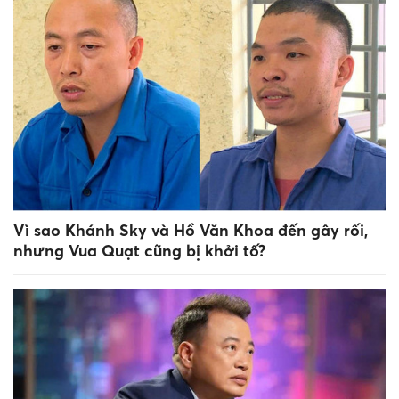
Vì sao Khánh Sky và Hồ Văn Khoa đến gây rối,
nhưng Vua Quạt cũng bị khởi tố?