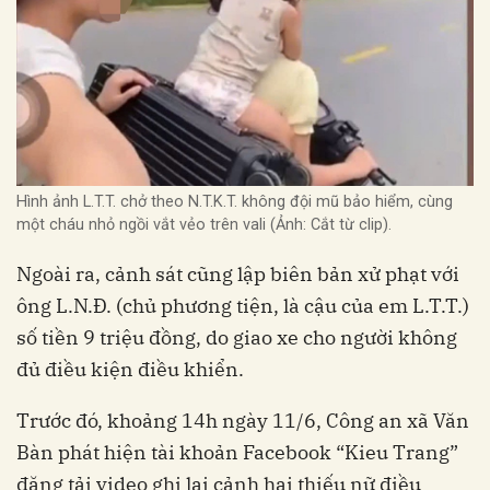
Hình ảnh L.T.T. chở theo N.T.K.T. không đội mũ bảo hiểm, cùng
một cháu nhỏ ngồi vắt vẻo trên vali (Ảnh: Cắt từ clip).
Ngoài ra, cảnh sát cũng lập biên bản xử phạt với
ông L.N.Đ. (chủ phương tiện, là cậu của em L.T.T.)
số tiền 9 triệu đồng, do giao xe cho người không
đủ điều kiện điều khiển.
Trước đó, khoảng 14h ngày 11/6, Công an xã Văn
Bàn phát hiện tài khoản Facebook “Kieu Trang”
đăng tải video ghi lại cảnh hai thiếu nữ điều