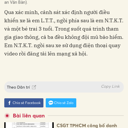
an Văn Bàn).
Qua xác minh, cảnh sát xác định người điều
khiển xe là em L.T.T., ngồi phía sau là em N.T.K.T.
và một bé trai 3 tuổi. Trong suốt quá trình tham
gia giao thông, cả ba đều không đội mũ bảo hiểm.
Em N.T.K.T. ngồi sau xe sử dụng điện thoại quay
video rồi đăng tải lên mạng xã hội.
Copy Link
Theo
Dân trí
Chia sẻ Facebook
Chia sẻ Zalo
Bài liên quan
CSGT TPHCM công bố danh