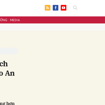
ƯỜNG
MEDIA
ách
o An
ửi
ảng hơn