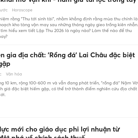
rước
Horoscope
iệm rằng "Thu tới sinh tài", nhằm khẳng định rằng mùa thu chính là
hoạch kho tàng vận may sau những tháng ngày gieo trồng kiên nhẫn
tìm hiểu xem tiết Lập Thu 2026 là ngày nào? Làm thế nào để thu
may?
 gia địa chất: 'Rồng đá' Lai Châu đặc biệt
gặp
c
Văn hóa
g 10 km, rộng 100-600 m và vẫn đang phát triển, "rồng đá" Nậm Vờ
 giá đặc biệt hiếm gặp, có thể trở thành điểm nghiên cứu địa chất
ới.
lực mới cho giáo dục phi lợi nhuận từ
đột phá về chính sách thuế