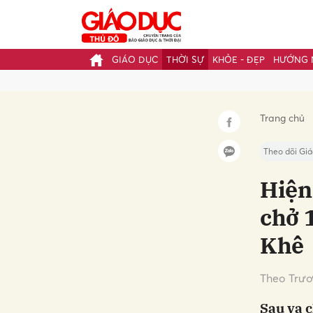
GIÁO DỤC
THỜI SỰ
KHỎE - ĐẸP
HƯỚNG 
Gửi 
Trang chủ
Theo dõi Giá
Hiện
chở 
Khê
Theo Trươ
Sau va c