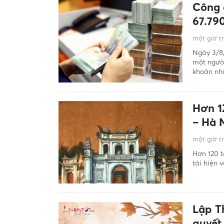
Công 
67.79
một giờ t
Ngày 3/8
một người
khoản nh
Hơn 1
– Hà 
một giờ t
Hơn 120 t
tái hiện 
Lập Th
quyết 