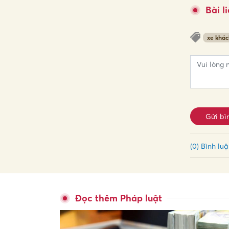
Bài l
xe khác
Gửi bì
(0) Bình lu
Đọc thêm Pháp luật