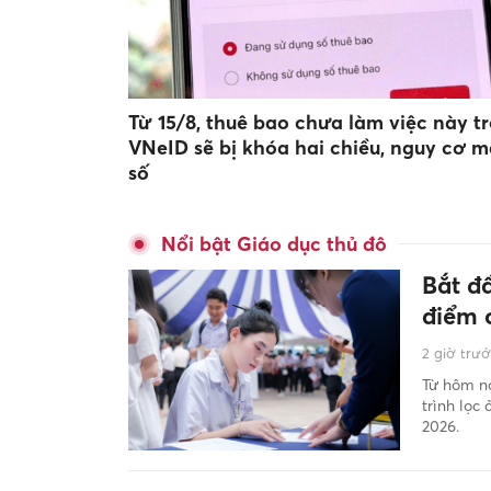
Từ 15/8, thuê bao chưa làm việc này t
VNeID sẽ bị khóa hai chiều, nguy cơ m
số
Nổi bật Giáo dục thủ đô
Bắt đ
điểm 
2 giờ trư
Từ hôm na
trình lọc
2026.