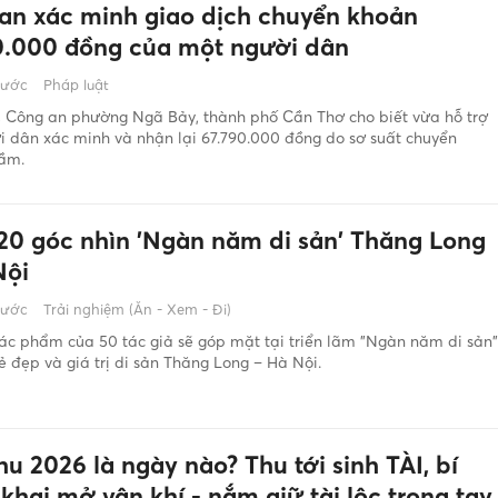
an xác minh giao dịch chuyển khoản
0.000 đồng của một người dân
rước
Pháp luật
, Công an phường Ngã Bảy, thành phố Cần Thơ cho biết vừa hỗ trợ
 dân xác minh và nhận lại 67.790.000 đồng do sơ suất chuyển
ầm.
20 góc nhìn 'Ngàn năm di sản' Thăng Long
Nội
rước
Trải nghiệm (Ăn - Xem - Đi)
ác phẩm của 50 tác giả sẽ góp mặt tại triển lãm "Ngàn năm di sản"
vẻ đẹp và giá trị di sản Thăng Long – Hà Nội.
u 2026 là ngày nào? Thu tới sinh TÀI, bí
khai mở vận khí - nắm giữ tài lộc trong tay