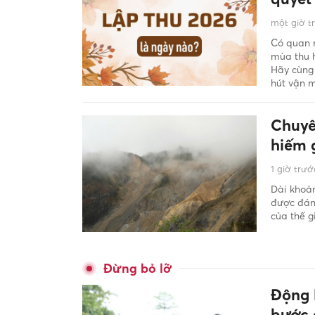
một giờ t
Có quan n
mùa thu 
Hãy cùng 
hút vận 
Chuyên
hiếm 
1 giờ trướ
Dài khoản
được đánh
của thế gi
Đừng bỏ lỡ
Động 
bước 