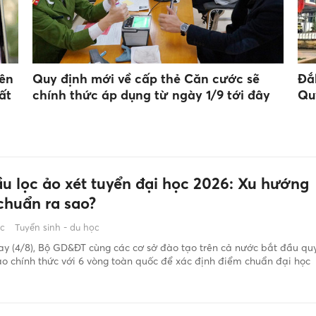
rên
Quy định mới về cấp thẻ Căn cước sẽ
Đắ
ất
chính thức áp dụng từ ngày 1/9 tới đây
Qu
ầu lọc ảo xét tuyển đại học 2026: Xu hướng
chuẩn ra sao?
ớc
Tuyển sinh - du học
y (4/8), Bộ GD&ĐT cùng các cơ sở đào tạo trên cả nước bắt đầu qu
 ảo chính thức với 6 vòng toàn quốc để xác định điểm chuẩn đại học