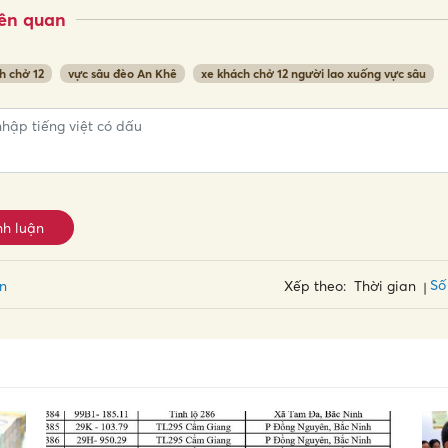
iên quan
h chở 12
vực sâu đèo An Khê
xe khách chở 12 người lao xuống vực sâu
nh luận
Số
ận
Xếp theo:
Thời gian