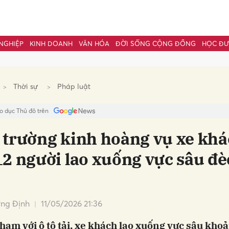
NGHIỆP
KINH DOANH
VĂN HÓA
ĐỜI SỐNG CỘNG ĐỒNG
HỌC Đ
bình luận
Thời sự
Pháp luật
o dục Thủ đô trên
 trường kinh hoàng vụ xe kh
12 người lao xuống vực sâu đè
Hủy
G
ng Định
11/05/2026 21:36
hạm với ô tô tải, xe khách lao xuống vực sâu kho