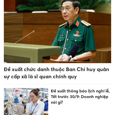
Bắt đầu lọc ảo xét tuyển đại
học 2026: Xu hướng điểm
chuẩn ra sao?
Sắp xếp mạng lưới trường
công lập gắn với bảo đảm
chất lượng giáo dục
Đắk Lắk rà soát phương án
sắp xếp trường học tại 47 xã,
phường