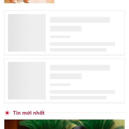
Phó Chủ tịch tỉnh Đắk Lắk yêu
cầu công khai tiêu chí chọn
hiệu trưởng
Động lực mới cho giáo dục
phi lợi nhuận từ bước đột phá
về chính sách thuế
Chuyên gia địa chất: 'Rồng
đá' Lai Châu đặc biệt hiếm
gặp