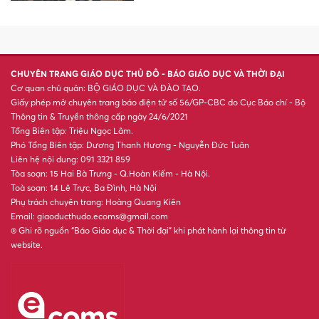
Nữ sinh "nhổ lạc, cấy thuê" tốt
nghiệp thủ khoa với điểm gần
tuyệt đối
Đề xuất thông báo lịch nghỉ lễ,
Tết trước 30/9: Doanh nghiệp
nói gì?
Áo chống nắng cuốn vào xe
máy giật đứt rời cánh tay bé
gái 4 tuổi