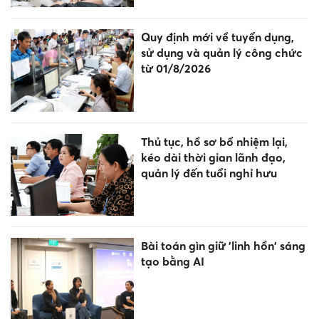
Từ chiều nay, miền Bắc bước
vào đợt mưa rất lớn
Giáo dục nghề nghiệp đổi mới,
đáp ứng nhu cầu nhân lực
Công an đề nghị 1681 chủ
phương tiện vi phạm mang
biển số sau nhanh chóng nộp
phạt nguội theo Nghị định 168