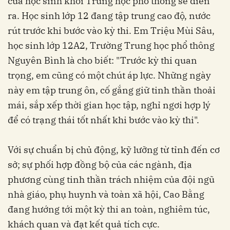
của học sinh khối Trung học phổ thông sẽ diễn
ra. Học sinh lớp 12 đang tập trung cao độ, nước
rút trước khi bước vào kỳ thi. Em Triệu Mùi Sâu,
học sinh lớp 12A2, Trường Trung học phổ thông
Nguyên Bình là cho biết: "Trước kỳ thi quan
trọng, em cũng có một chút áp lực. Những ngày
này em tập trung ôn, cố gắng giữ tinh thần thoải
mái, sắp xếp thời gian học tập, nghỉ ngơi hợp lý
để có trạng thái tốt nhất khi bước vào kỳ thi".
Với sự chuẩn bị chủ động, kỹ lưỡng từ tỉnh đến cơ
sở; sự phối hợp đồng bộ của các ngành, địa
phương cùng tinh thần trách nhiệm của đội ngũ
nhà giáo, phụ huynh và toàn xã hội, Cao Bằng
đang hướng tới một kỳ thi an toàn, nghiêm túc,
khách quan và đạt kết quả tích cực.