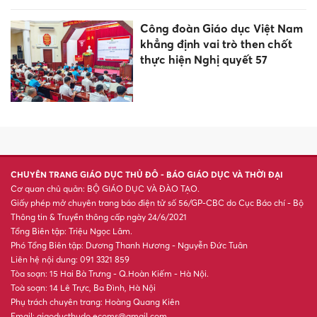
Công đoàn Giáo dục Việt Nam
khẳng định vai trò then chốt
thực hiện Nghị quyết 57
CHUYÊN TRANG GIÁO DỤC THỦ ĐÔ - BÁO GIÁO DỤC VÀ THỜI ĐẠI
Cơ quan chủ quản: BỘ GIÁO DỤC VÀ ĐÀO TẠO.
Giấy phép mở chuyên trang báo điện tử số 56/GP-CBC do Cục Báo chí - Bộ
Thông tin & Truyền thông cấp ngày 24/6/2021
Tổng Biên tập: Triệu Ngọc Lâm.
Phó Tổng Biên tập: Dương Thanh Hương - Nguyễn Đức Tuân
Liên hệ nội dung: 091 3321 859
Tòa soạn: 15 Hai Bà Trưng - Q.Hoàn Kiếm - Hà Nội.
Toà soạn: 14 Lê Trực, Ba Đình, Hà Nội
Phụ trách chuyên trang: Hoàng Quang Kiên
Email: giaoducthudo.ecoms@gmail.com