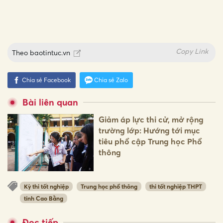
Copy Link
Theo
baotintuc.vn
Chia sẻ Facebook
Chia sẻ Zalo
Bài liên quan
Giảm áp lực thi cử, mở rộng
trường lớp: Hướng tới mục
tiêu phổ cập Trung học Phổ
thông
Kỳ thi tốt nghiệp
Trung học phổ thông
thi tốt nghiệp THPT
tỉnh Cao Bằng
Đọc tiếp