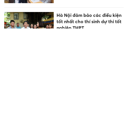
Hà Nội đảm bảo các điều kiện
tốt nhất cho thí sinh dự thi tốt
nghiệp THPT
Thủ tướng kiểm tra thi công
đường dây tải điện 500kV
mạch 3 đoạn qua Nghệ An
Cần Thơ rà soát công tác
chuẩn bị Kỳ thi tốt nghiệp
THPT năm 2024