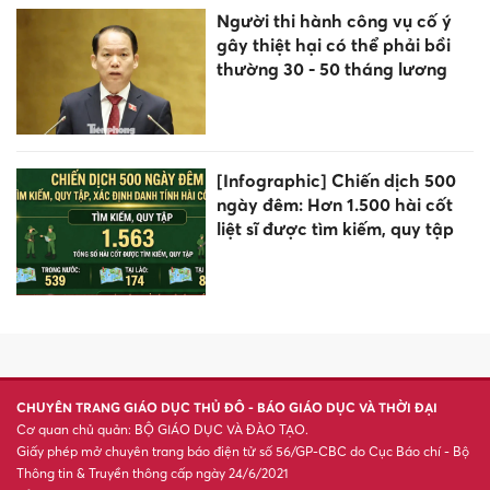
Người thi hành công vụ cố ý
gây thiệt hại có thể phải bồi
thường 30 - 50 tháng lương
[Infographic] Chiến dịch 500
ngày đêm: Hơn 1.500 hài cốt
liệt sĩ được tìm kiếm, quy tập
CHUYÊN TRANG GIÁO DỤC THỦ ĐÔ - BÁO GIÁO DỤC VÀ THỜI ĐẠI
Cơ quan chủ quản: BỘ GIÁO DỤC VÀ ĐÀO TẠO.
Giấy phép mở chuyên trang báo điện tử số 56/GP-CBC do Cục Báo chí - Bộ
Thông tin & Truyền thông cấp ngày 24/6/2021