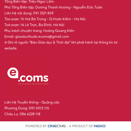
Tổng Biên tập: Triệu Ngọc Lâm.
Phó Tổng Biên tập: Dương Thanh Hương - Nguyễn Đức Tuân
Liên hệ nội dung: 091 3321 859
Tòa soạn: 15 Hai Bà Trưng - Q.Hoàn Kiếm - Hà Nội.
Toà soạn: 14 Lê Trực, Ba Đình, Hà Nội
Phụ trách chuyên trang: Hoàng Quang Kiên
Email: giaoducthudo.ecoms@gmail.com
® Ghi rõ nguồn “Báo Giáo dục & Thời đại” khi phát hành lại thông tin từ
website.
Liên hệ Truyền thông - Quảng cáo
Phương Dung: 097 5972 115
Châu Ly: 086 6228 118
POWERED BY
- A PRODUCT OF
ONE
CMS
NEKO