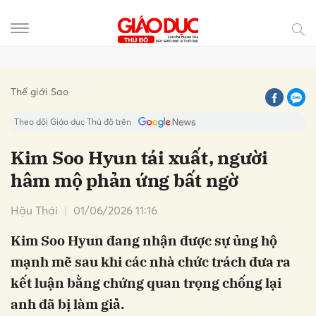
Gửi bình luận
Thế giới Sao
Theo dõi Giáo dục Thủ đô trên
Kim Soo Hyun tái xuất, người
hâm mộ phản ứng bất ngờ
Hậu Thái
01/06/2026 11:16
Kim Soo Hyun đang nhận được sự ủng hộ
mạnh mẽ sau khi các nhà chức trách đưa ra
Hủy
Gửi
kết luận bằng chứng quan trọng chống lại
anh đã bị làm giả.