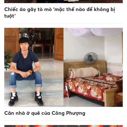
Chiếc áo gây tò mò 'mặc thế nào để không bị
tuột'
Căn nhà ở quê của Công Phượng