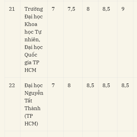
21
Trường
7
7,5
8
8,5
9
Đại học
Khoa
học Tự
nhiên,
Đại học
Quốc
gia TP
HCM
22
Đại học
7
8
8,5
8,5
8,5
Nguyễn
Tất
Thành
(TP
HCM)