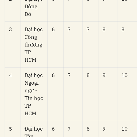
Đông
Đô
3
Đại học
6
7
7
8
8
Công
thương
TP
HCM
4
Đại học
6
7
8
9
10
Ngoại
ngữ -
Tin học
TP
HCM
5
Đại học
6
7
8
9
10
Tân