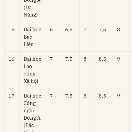
(Đà
Nẵng)
15
Đại học
6
6,5
7
7,5
8
Bạc
Liêu
16
Đại học
7
7,5
8
8,5
9
Lao
động -
Xã hội
17
Đại học
7
7,5
8
8,5
9
Công
nghệ
Đông Á
(Bắc