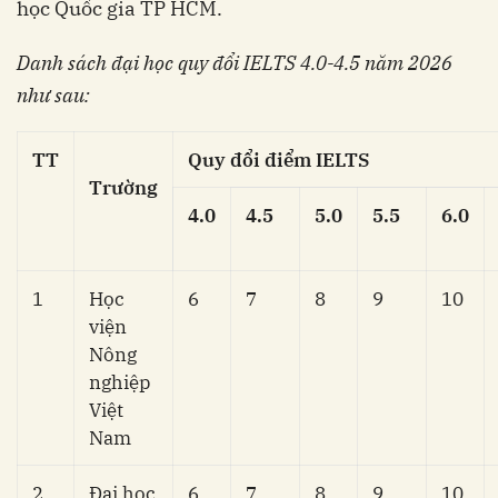
học Quốc gia TP HCM.
Danh sách đại học quy đổi IELTS 4.0-4.5 năm 2026
như sau:
TT
Quy đổi điểm IELTS
Trường
4.0
4.5
5.0
5.5
6.0
1
Học
6
7
8
9
10
viện
Nông
nghiệp
Việt
Nam
2
Đại học
6
7
8
9
10