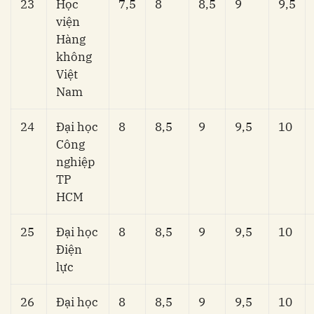
23
Học
7,5
8
8,5
9
9,5
viện
Hàng
không
Việt
Nam
24
Đại học
8
8,5
9
9,5
10
Công
nghiệp
TP
HCM
25
Đại học
8
8,5
9
9,5
10
Điện
lực
26
Đại học
8
8,5
9
9,5
10