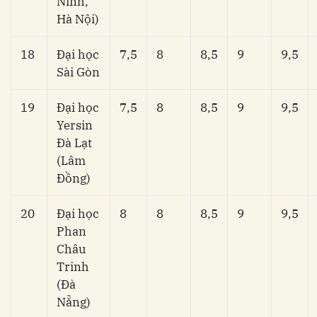
Ninh,
Hà Nội)
18
Đại học
7,5
8
8,5
9
9,5
Sài Gòn
19
Đại học
7,5
8
8,5
9
9,5
Yersin
Đà Lạt
(Lâm
Đồng)
20
Đại học
8
8
8,5
9
9,5
Phan
Châu
Trinh
(Đà
Nẵng)