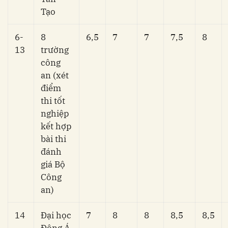
Tạo
6-
8
6,5
7
7
7,5
8
13
trường
công
an (xét
điểm
thi tốt
nghiệp
kết hợp
bài thi
đánh
giá Bộ
Công
an)
14
Đại học
7
8
8
8,5
8,5
Đông Á