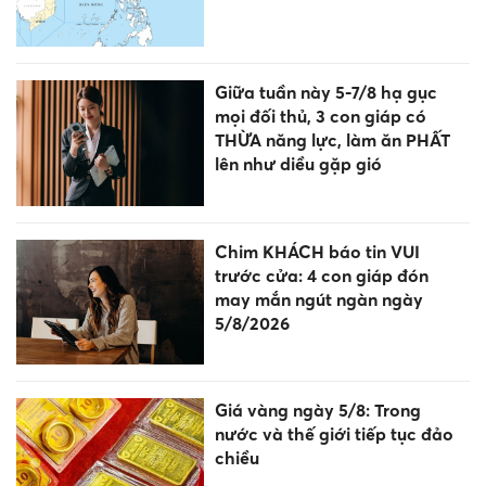
Giữa tuần này 5-7/8 hạ gục
mọi đối thủ, 3 con giáp có
THỪA năng lực, làm ăn PHẤT
lên như diều gặp gió
Chim KHÁCH báo tin VUI
trước cửa: 4 con giáp đón
may mắn ngút ngàn ngày
5/8/2026
Giá vàng ngày 5/8: Trong
nước và thế giới tiếp tục đảo
chiều