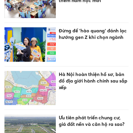
thềm năm học mới
Đừng để 'hào quang' đánh lạc
hướng gen Z khi chọn ngành
Hà Nội hoàn thiện hồ sơ, bản
đồ địa giới hành chính sau sắp
xếp
Ưu tiên phát triển chung cư,
giá đất nền và căn hộ ra sao?