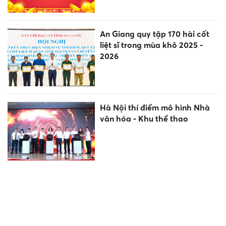
An Giang quy tập 170 hài cốt
liệt sĩ trong mùa khô 2025 -
2026
Hà Nội thí điểm mô hình Nhà
văn hóa - Khu thể thao
Chính thức vượt qua giai
đoạn khó khăn nhất: 4 con
giáp đón DANH - LỘC đỉnh
cao cuối năm 2026!