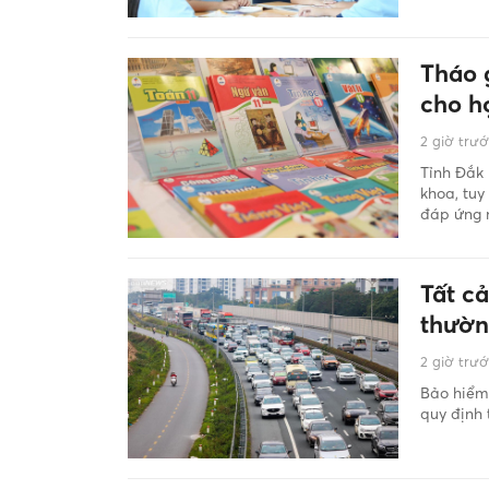
Tháo 
cho h
2 giờ trư
Tỉnh Đắk 
khoa, tuy
đáp ứng 
Tất c
thườn
2 giờ trư
Bảo hiểm 
quy định 