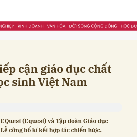
NGHIỆP
KINH DOANH
VĂN HÓA
ĐỜI SỐNG CỘNG ĐỒNG
HỌC Đ
bình luận
iếp cận giáo dục chất
ọc sinh Việt Nam
Hủy
G
 EQuest (Equest) và Tập đoàn Giáo dục
ễ công bố kí kết hợp tác chiến lược.