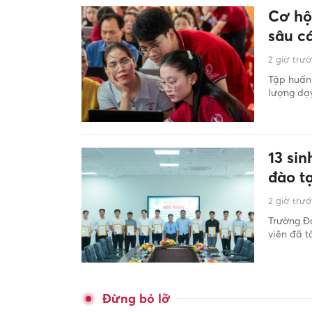
Cơ hộ
sâu c
2 giờ trư
Tập huấn 
lượng dạy
13 si
đào t
2 giờ trư
Trường Đ
viên đã t
Đừng bỏ lỡ