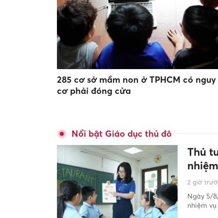
285 cơ sở mầm non ở TPHCM có nguy
cơ phải đóng cửa
Nổi bật Giáo dục thủ đô
Thủ t
nhiệm
2 giờ trư
Ngày 5/8/
nhiệm vụ