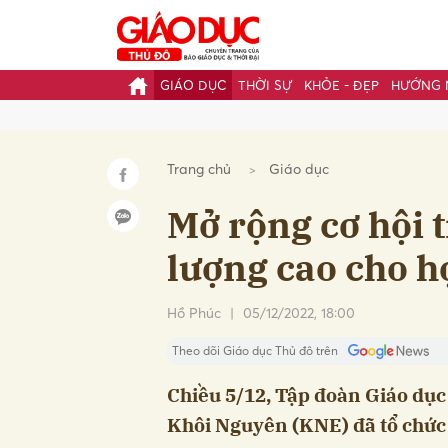
GIÁO DỤC
THỜI SỰ
KHỎE - ĐẸP
HƯỚNG 
Gửi 
Trang chủ
Giáo dục
Mở rộng cơ hội t
lượng cao cho h
Hồ Phúc
|
05/12/2022, 18:00
Theo dõi Giáo dục Thủ đô trên
Chiều 5/12, Tập đoàn Giáo dục
Khôi Nguyên (KNE) đã tổ chức L