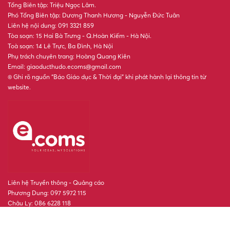
Tổng Biên tập: Triệu Ngọc Lâm.
Phó Tổng Biên tập: Dương Thanh Hương - Nguyễn Đức Tuân
Liên hệ nội dung: 091 3321 859
Tòa soạn: 15 Hai Bà Trưng - Q.Hoàn Kiếm - Hà Nội.
Toà soạn: 14 Lê Trực, Ba Đình, Hà Nội
Phụ trách chuyên trang: Hoàng Quang Kiên
Email: giaoducthudo.ecoms@gmail.com
® Ghi rõ nguồn “Báo Giáo dục & Thời đại” khi phát hành lại thông tin từ
website.
Liên hệ Truyền thông - Quảng cáo
Phương Dung: 097 5972 115
Châu Ly: 086 6228 118
POWERED BY
- A PRODUCT OF
ONE
CMS
NEKO