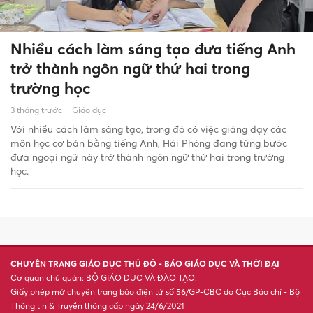
Nhiều cách làm sáng tạo đưa tiếng Anh
trở thành ngôn ngữ thứ hai trong
trường học
3 tháng trước
Giáo dục
Với nhiều cách làm sáng tạo, trong đó có việc giảng dạy các
môn học cơ bản bằng tiếng Anh, Hải Phòng đang từng bước
đưa ngoại ngữ này trở thành ngôn ngữ thứ hai trong trường
học.
CHUYÊN TRANG GIÁO DỤC THỦ ĐÔ - BÁO GIÁO DỤC VÀ THỜI ĐẠI
Cơ quan chủ quản: BỘ GIÁO DỤC VÀ ĐÀO TẠO.
Giấy phép mở chuyên trang báo điện tử số 56/GP-CBC do Cục Báo chí - Bộ
Thông tin & Truyền thông cấp ngày 24/6/2021