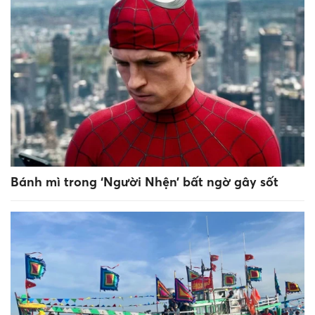
Bánh mì trong ‘Người Nhện’ bất ngờ gây sốt