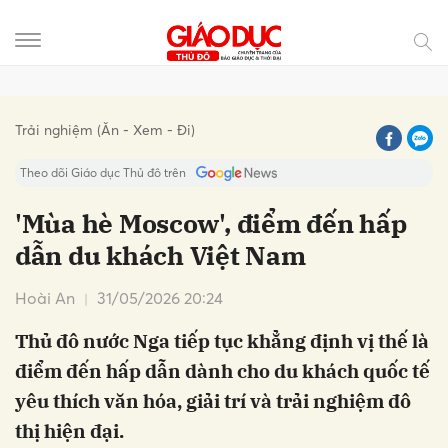
Gửi bình luận
Trải nghiệm (Ăn - Xem - Đi)
Theo dõi Giáo dục Thủ đô trên
'Mùa hè Moscow', điểm đến hấp
dẫn du khách Việt Nam
Hoài An
31/05/2026 20:24
Thủ đô nước Nga tiếp tục khẳng định vị thế là
điểm đến hấp dẫn dành cho du khách quốc tế
Hủy
Gửi
yêu thích văn hóa, giải trí và trải nghiệm đô
thị hiện đại.