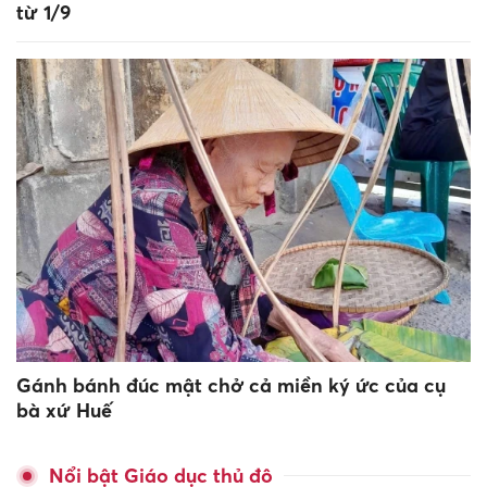
từ 1/9
Gánh bánh đúc mật chở cả miền ký ức của cụ
bà xứ Huế
Nổi bật Giáo dục thủ đô