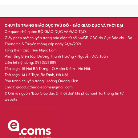
CHUYÊN TRANG GIÁO DỤC THỦ ĐÔ - BÁO GIÁO DỤC VÀ THỜI ĐẠI
Cơ quan chủ quản: BỘ GIÁO DỤC VÀ ĐÀO TẠO.
Giấy phép mở chuyên trang báo điện tử số 56/GP-CBC do Cục Báo chí - Bộ
Thông tin & Truyền thông cấp ngày 24/6/2021
Tổng Biên tập: Triệu Ngọc Lâm.
Phó Tổng Biên tập: Dương Thanh Hương - Nguyễn Đức Tuân
Liên hệ nội dung: 091 3321 859
Tòa soạn: 15 Hai Bà Trưng - Q.Hoàn Kiếm - Hà Nội.
Toà soạn: 14 Lê Trực, Ba Đình, Hà Nội
Phụ trách chuyên trang: Hoàng Quang Kiên
Email: giaoducthudo.ecoms@gmail.com
® Ghi rõ nguồn “Báo Giáo dục & Thời đại” khi phát hành lại thông tin từ
website.