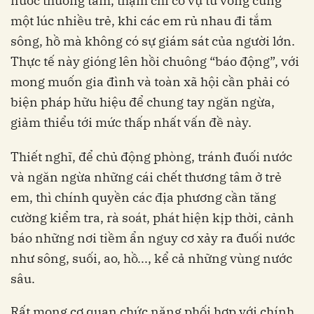
nước thương tâm, thậm chí có vụ tử vong cùng
một lúc nhiều trẻ, khi các em rủ nhau đi tắm
sông, hồ mà không có sự giám sát của người lớn.
Thực tế này gióng lên hồi chuông “báo động”, với
mong muốn gia đình và toàn xã hội cần phải có
biện pháp hữu hiệu để chung tay ngăn ngừa,
giảm thiểu tới mức thấp nhất vấn đề này.
Thiết nghĩ, để chủ động phòng, tránh đuối nước
và ngăn ngừa những cái chết thương tâm ở trẻ
em, thì chính quyền các địa phương cần tăng
cường kiểm tra, rà soát, phát hiện kịp thời, cảnh
báo những nơi tiềm ẩn nguy cơ xảy ra đuối nước
như sông, suối, ao, hồ..., kể cả những vùng nước
sâu.
Rất mong cơ quan chức năng phối hợp với chính