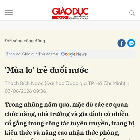
Gửi bình luận
Đời sống cộng đồng
Theo dõi Giáo dục Thủ đô trên
'Mùa lo' trẻ đuối nước
Thạch Bích Ngọc (Đại học Quốc gia TP Hồ Chí Minh)
03/06/2026 09:36
Trong những năm qua, mặc dù các cơ quan
chức năng, nhà trường và gia đình có nhiều
Hủy
Gửi
cố gắng trong công tác tuyên truyền, trang bị
kiến thức và nâng cao nhận thức phòng,