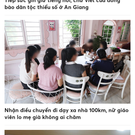
Tiếp sức gìn giữ tiếng nói, chữ viết của đồng
bào dân tộc thiểu số ở An Giang
Nhận điều chuyển đi dạy xa nhà 100km, nữ giáo
viên lo mẹ già không ai chăm