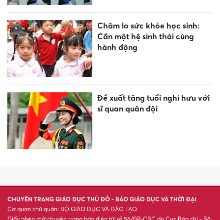
Chăm lo sức khỏe học sinh:
Cần một hệ sinh thái cùng
hành động
Đề xuất tăng tuổi nghỉ hưu với
sĩ quan quân đội
CHUYÊN TRANG GIÁO DỤC THỦ ĐÔ - BÁO GIÁO DỤC VÀ THỜI ĐẠI
Cơ quan chủ quản: BỘ GIÁO DỤC VÀ ĐÀO TẠO.
Giấy phép mở chuyên trang báo điện tử số 56/GP-CBC do Cục Báo chí - Bộ