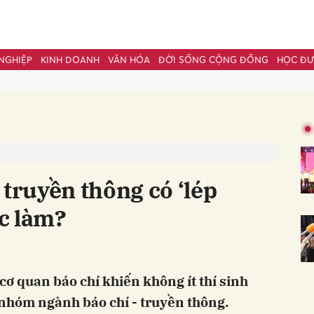
NGHIỆP
KINH DOANH
VĂN HÓA
ĐỜI SỐNG CỘNG ĐỒNG
HỌC Đ
bình luận
 truyền thông có ‘lép
ệc làm?
Hủy
G
 cơ quan báo chí khiến không ít thí sinh
nhóm ngành báo chí - truyền thông.