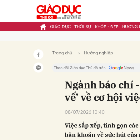
GIÁO DỤC
THỜI SỰ
KHỎE - ĐẸP
HƯỚNG 
Gửi 
Trang chủ
Hướng nghiệp
Theo dõi Giáo dục Thủ đô trên
Ngành báo chí -
vế’ về cơ hội vi
08/07/2026 10:40
Việc sắp xếp, tinh gọn các
băn khoăn về sức hút của 