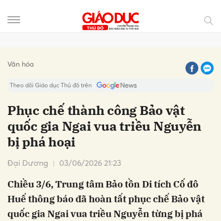
Gửi bình luận
Văn hóa
Theo dõi Giáo dục Thủ đô trên
Phục chế thành công Bảo vật
quốc gia Ngai vua triều Nguyễn
bị phá hoại
Đại Dương
03/06/2026 21:23
Chiều 3/6, Trung tâm Bảo tồn Di tích Cố đô
Hủy
Gửi
Huế thông báo đã hoàn tất phục chế Bảo vật
quốc gia Ngai vua triều Nguyễn từng bị phá