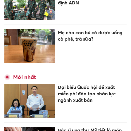
định ADN
Mẹ cho con bú có được uống
cà phê, trà sữa?
Mới nhất
Đại biểu Quốc hội đề xuất
miễn phí đào tạo nhân lực
ngành xuất bản
Bác sĩ ung thư Mỹ tiết lộ món