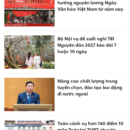
Bật mí: Top 3 tháng sinh là
"chiến thần dậy sớm", luôn
làm chủ cuộc đời
Một hiệu trưởng ở Nghệ An bị
khởi tố vì liên quan đường dây
cá độ bóng đá
Giảm đầu mối quản lý, không
giảm điểm học sau sắp xếp