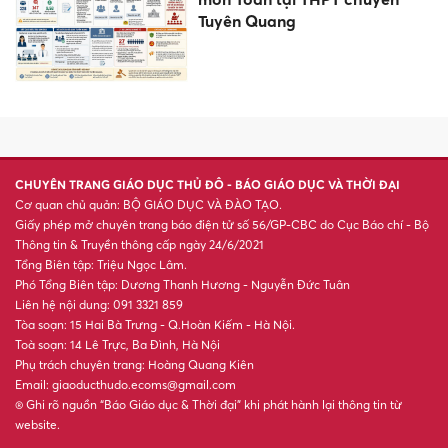
trường
Phát hiện di vật mang thông
tin liệt sĩ tại Nghĩa trang Liệt sĩ
Tri Tôn
Sắp xếp mạng lưới trường học
công lập ở Lâm Đồng với quy
mô lớn
Đề xuất bổ sung ngày nghỉ lễ
hưởng nguyên lương Ngày
Văn hóa Việt Nam từ năm nay