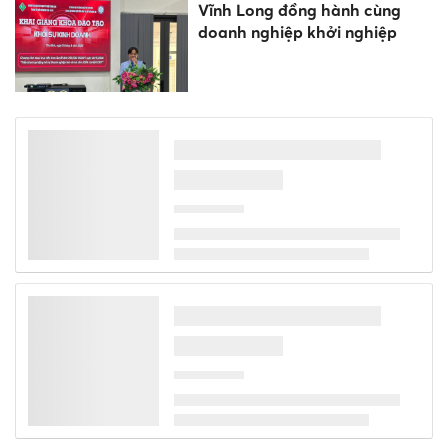
Vĩnh Long đồng hành cùng
doanh nghiệp khởi nghiệp
Không muốn phiền lòng người
khác, 4 con giáp luôn giả vờ
mạnh mẽ, tổn thương nhưng
không ai biết!
Từ Gala '1 Đêm – Ngàn Ước
Mơ' đến ngôi trường bừng
sáng giữa núi rừng Quảng
Ngãi
285 cơ sở mầm non ở TPHCM