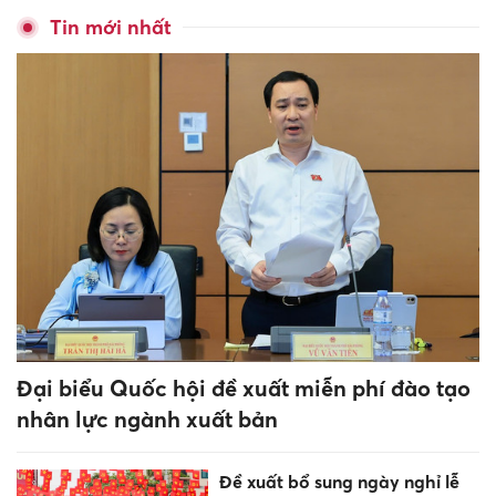
có nguy cơ phải đóng cửa
Vụ lãnh đạo xã chưa tốt
nghiệp cấp 2 đã học lớp 10:
Bất thường trong học bạ
Học sinh Trường Phổ thông
Phùng Hưng và hành trình
mùa hè trải nghiệm bổ ích
12 tháng sinh hãy ngừng ngay
những điều này cuối năm 2026