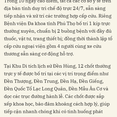
Trong 10 ngày cao điểm, tất cả các cơ sở y tế trên
địa bàn tỉnh duy trì chế độ trực 24/7, sẵn sàng
tiếp nhận và xử trí các trường hợp cấp cứu. Riêng
Bệnh viện Đa khoa tỉnh Phú Thọ bố trí 1 kíp trực
thường xuyên, chuẩn bị 2 buồng bệnh với đầy đủ
thuốc, vật tư, trang thiết bị; đồng thời thành lập tổ
cấp cứu ngoại viện gồm 4 người cùng xe cứu
thương sẵn sàng cơ động hỗ trợ.
Tại Khu Di tích lịch sử Đền Hùng, 12 chốt thường
trực y tế được bố trí tại các vị trí trọng điểm như
Đền Thượng, Đền Trung, Đền Hạ, Đền Giếng,
Đền Quốc Tổ Lạc Long Quân, Đền Mẫu Âu Cơ và
dọc các trục đường hành lễ. Các chốt được sắp
xếp khoa học, bảo đảm khoảng cách hợp lý, giúp
tiếp cận nhanh chóng khi có tình huống phát