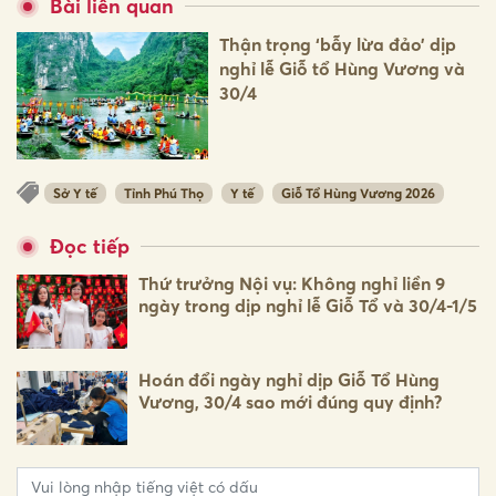
Bài liên quan
Thận trọng ‘bẫy lừa đảo’ dịp
nghỉ lễ Giỗ tổ Hùng Vương và
30/4
Sở Y tế
Tỉnh Phú Thọ
Y tế
Giỗ Tổ Hùng Vương 2026
Đọc tiếp
Thứ trưởng Nội vụ: Không nghỉ liền 9
ngày trong dịp nghỉ lễ Giỗ Tổ và 30/4-1/5
Hoán đổi ngày nghỉ dịp Giỗ Tổ Hùng
Vương, 30/4 sao mới đúng quy định?