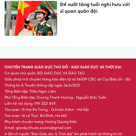
Đề xuất tăng tuổi nghỉ hưu với
sĩ quan quân đội
CHUYÊN TRANG GIÁO DỤC THỦ ĐÔ - BÁO GIÁO DỤC VÀ THỜI ĐẠI
Cơ quan chủ quản: BỘ GIÁO DỤC VÀ ĐÀO TẠO.
Giấy phép mở chuyên trang báo điện tử số 56/GP-CBC do Cục Báo chí - Bộ
Thông tin & Truyền thông cấp ngày 24/6/2021
Tổng Biên tập: Triệu Ngọc Lâm.
Phó Tổng Biên tập: Dương Thanh Hương - Nguyễn Đức Tuân
Liên hệ nội dung: 091 3321 859
Tòa soạn: 15 Hai Bà Trưng - Q.Hoàn Kiếm - Hà Nội.
Toà soạn: 14 Lê Trực, Ba Đình, Hà Nội
Phụ trách chuyên trang: Hoàng Quang Kiên
Email: giaoducthudo.ecoms@gmail.com
® Ghi rõ nguồn “Báo Giáo dục & Thời đại” khi phát hành lại thông tin từ