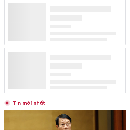
Người thi hành công vụ cố ý
gây thiệt hại có thể phải bồi
thường 30 - 50 tháng lương
Ngoại thương mở 4 trường,
trên đường lên 'đại học'
Hanoi Metro lãi kỷ lục nửa đầu
năm