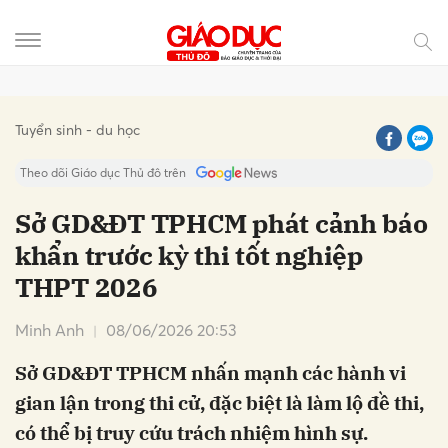
Gửi bình luận
Tuyển sinh - du học
Theo dõi Giáo dục Thủ đô trên
Sở GD&ĐT TPHCM phát cảnh báo
khẩn trước kỳ thi tốt nghiệp
THPT 2026
Minh Anh
08/06/2026 20:53
Sở GD&ĐT TPHCM nhấn mạnh các hành vi
Hủy
Gửi
gian lận trong thi cử, đặc biệt là làm lộ đề thi,
có thể bị truy cứu trách nhiệm hình sự.