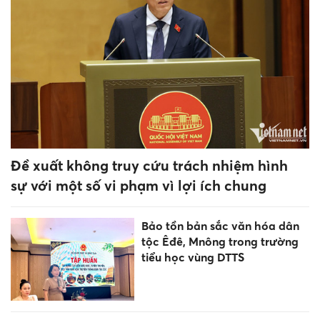
Hơn 50 giáo viên bỏ dạy vì
'lương không đủ sống' quay lại
trường
Đại học vẫn xét điểm thi tốt
nghiệp vì chưa có 'lựa chọn
tốt hơn'
Mốc thời gian và đối tượng
tuyển sinh các trường nội trú
biên giới Đắk Lắk
[Infographic] Chiến dịch 500