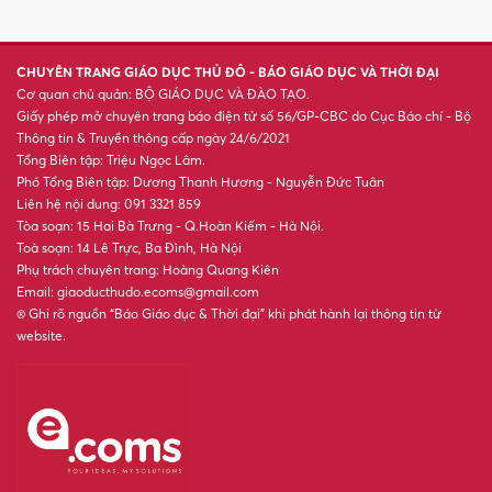
Sky'
Rõ quyền, rõ trách nhiệm để
chấm dứt áp lực quỹ lớp, quỹ
trường
Hiệu trưởng, hiệu phó dôi dư
do sắp xếp trường có được
nghỉ hưu trước tuổi?
Khởi tố Hiệu trưởng, Giám