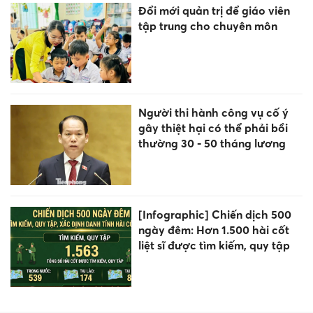
ngày đêm: Hơn 1.500 hài cốt
liệt sĩ được tìm kiếm, quy tập
Quyết sách 'vàng' cứu vãn
nghệ thuật truyền thống Cố
đô Huế
Tiêu chuẩn bố trí hiệu trưởng
trường học sau sắp xếp ở Phú
Thọ
Bắt giang hồ mạng 'Khánh