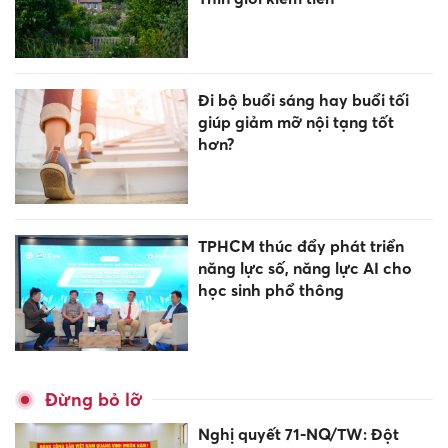
Đi bộ buổi sáng hay buổi tối
giúp giảm mỡ nội tạng tốt
hơn?
TPHCM thúc đẩy phát triển
năng lực số, năng lực AI cho
học sinh phổ thông
Đừng bỏ lỡ
Nghị quyết 71-NQ/TW: Đột