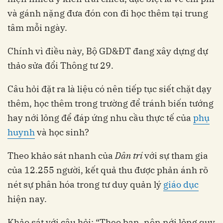
và gánh nặng đưa đón con đi học thêm tại trung
tâm mỗi ngày.
Chính vì điều này, Bộ GD&ĐT đang xây dựng dự
thảo sửa đổi Thông tư 29.
Câu hỏi đặt ra là liệu có nên tiếp tục siết chặt dạy
thêm, học thêm trong trường để tránh biến tướng
hay nới lỏng để đáp ứng nhu cầu thực tế của
phụ
huynh
và học sinh?
Theo khảo sát nhanh của
Dân trí
với sự tham gia
của 12.255 người, kết quả thu được phản ánh rõ
nét sự phân hóa trong tư duy quản lý
giáo dục
hiện nay.
Khảo sát với câu hỏi: “Theo bạn, nên nới lỏng quy