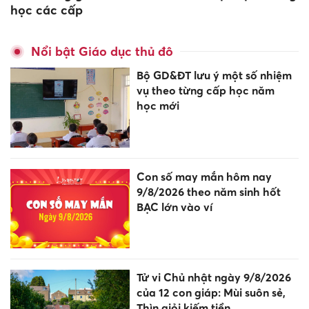
học các cấp
Nổi bật Giáo dục thủ đô
Bộ GD&ĐT lưu ý một số nhiệm
vụ theo từng cấp học năm
học mới
Con số may mắn hôm nay
9/8/2026 theo năm sinh hốt
BẠC lớn vào ví
Tử vi Chủ nhật ngày 9/8/2026
của 12 con giáp: Mùi suôn sẻ,
Thìn giỏi kiếm tiền