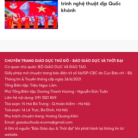
trình nghệ thuật dịp Quốc
khánh
CHUYÊN TRANG GIÁO DỤC THỦ ĐÔ - BÁO GIÁO DỤC VÀ THỜI ĐẠI
Cơ quan chủ quản: BỘ GIÁO DỤC VÀ ĐÀO TẠO.
Giấy phép mở chuyên trang báo điện tử số 56/GP-CBC do Cục Báo chí - Bộ
Thông tin & Truyền thông cấp ngày 24/6/2021
Tổng Biên tập: Triệu Ngọc Lâm.
Phó Tổng Biên tập: Dương Thanh Hương - Nguyễn Đức Tuân
Liên hệ nội dung: 091 3321 859
Tòa soạn: 15 Hai Bà Trưng - Q.Hoàn Kiếm - Hà Nội.
Toà soạn: 14 Lê Trực, Ba Đình, Hà Nội
Phụ trách chuyên trang: Hoàng Quang Kiên
Email: giaoducthudo.ecoms@gmail.com
® Ghi rõ nguồn “Báo Giáo dục & Thời đại” khi phát hành lại thông tin từ
website.