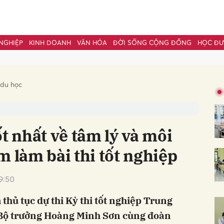
NGHIỆP
KINH DOANH
VĂN HÓA
ĐỜI SỐNG CỘNG ĐỒNG
HỌC Đ
bình luận
 du học
t nhất về tâm lý và môi
m làm bài thi tốt nghiệp
9:50
Hủy
G
 thủ tục dự thi Kỳ thi tốt nghiệp Trung
 Bộ trưởng Hoàng Minh Sơn cùng đoàn