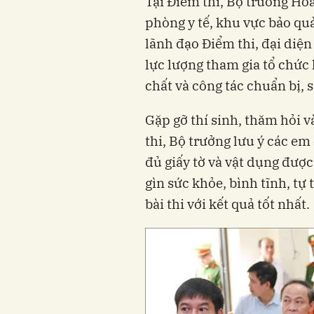
Tại Điểm thi, Bộ trưởng Ho
phòng y tế, khu vực bảo quản
lãnh đạo Điểm thi, đại diện
lực lượng tham gia tổ chức 
chất và công tác chuẩn bị, s
Gặp gỡ thí sinh, thăm hỏi v
thi, Bộ trưởng lưu ý các em
đủ giấy tờ và vật dụng đượ
gìn sức khỏe, bình tĩnh, tự
bài thi với kết quả tốt nhất.