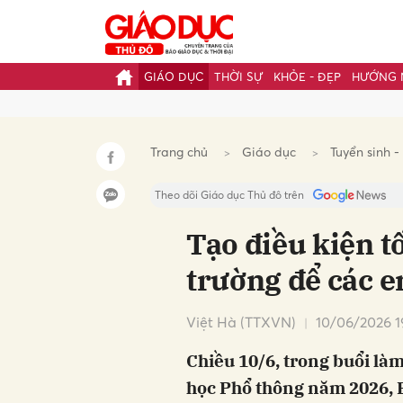
GIÁO DỤC
THỜI SỰ
KHỎE - ĐẸP
HƯỚNG 
Gửi 
Trang chủ
Giáo dục
Tuyển sinh -
Theo dõi Giáo dục Thủ đô trên
Tạo điều kiện tố
trường để các e
Việt Hà (TTXVN)
10/06/2026 1
Chiều 10/6, trong buổi làm
học Phổ thông năm 2026,