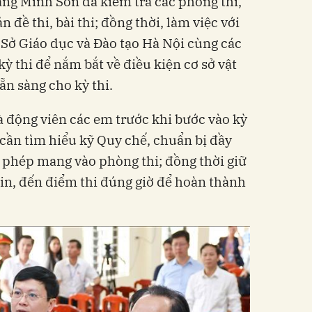
àng Minh Sơn đã kiểm tra các phòng thi,
 đề thi, bài thi; đồng thời, làm việc với
 Sở Giáo dục và Đào tạo Hà Nội cùng các
kỳ thi để nắm bắt về điều kiện cơ sở vật
ẵn sàng cho kỳ thi.
à động viên các em trước khi bước vào kỳ
 cần tìm hiểu kỹ Quy chế, chuẩn bị đầy
c phép mang vào phòng thi; đồng thời giữ
 tin, đến điểm thi đúng giờ để hoàn thành