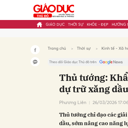
GIÁO DỤC
THỜI SỰ
KHỎE - ĐẸP
HƯỚNG 
Gửi 
Trang chủ
Thời sự
Kinh tế - Xã h
Theo dõi Giáo dục Thủ đô trên
Thủ tướng: Khẩ
dự trữ xăng dầu
Phương Liên
26/03/2026 17:0
Thủ tướng chỉ đạo các giả
dầu, sớm nâng cao năng lự