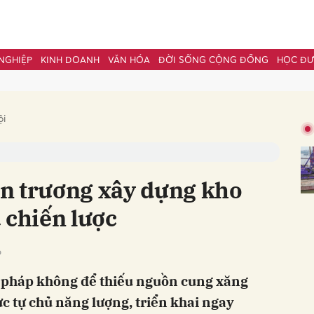
NGHIỆP
KINH DOANH
VĂN HÓA
ĐỜI SỐNG CỘNG ĐỒNG
HỌC Đ
bình luận
ội
n trương xây dựng kho
 chiến lược
6
Hủy
G
i pháp không để thiếu nguồn cung xăng
c tự chủ năng lượng, triển khai ngay