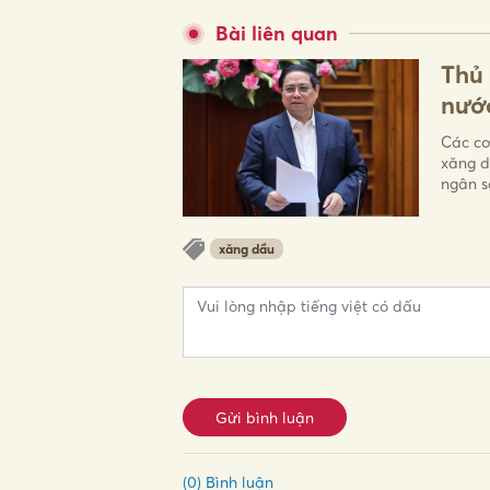
Bài liên quan
Thủ
nước
Các cơ
xăng d
ngân s
xăng dầu
Gửi bình luận
(0) Bình luận