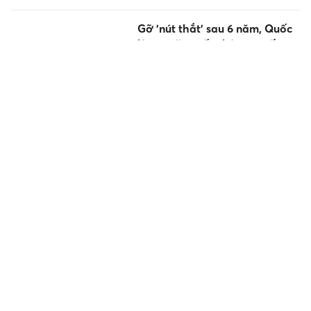
Gỡ 'nút thắt' sau 6 năm, Quốc
lộ 21B tăng tốc thông tuyến
Thông tin quan trọng về thẻ
ngân hàng, tất cả người sử
dụng đặc biệt chú ý
Từ Gala '1 Đêm – Ngàn Ước
Mơ' đến ngôi trường bừng
sáng giữa núi rừng Quảng
Ngãi