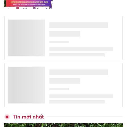
Phó Thủ tướng Hồ Quốc Dũng:
Dữ liệu phải trở thành trung
tâm của chính quyền số
Xếp hạng may - rủi của 12 con
giáp tháng 8/2026: Ai gây bất
ngờ nhất, ai thụt lùi đáng tiếc?
9h sáng mai họp báo vụ gian
lận điểm thi ở chuyên Tuyên
Quang