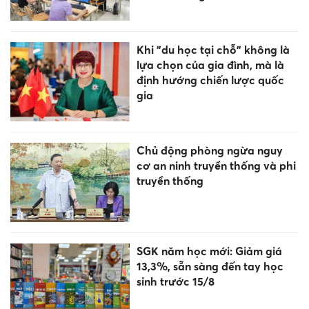
Hơn 700 giáo viên Hưng Yên
được bồi dưỡng kỹ năng dạy
hát Chèo
Sắp xếp cơ sở giáo dục: Tối ưu
hóa các nguồn lực đầu tư
Gia Lai giảm 568 trường sau
sắp xếp, bảo lưu phụ cấp cho
cán bộ quản lý