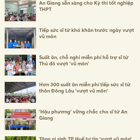
An Giang sẵn sàng cho Kỳ thi tốt nghiệp
THPT
Tiếp sức sĩ tử khó khăn trước ngày vượt
vũ môn
Suất ăn, chỗ nghỉ miễn phí hỗ trợ sĩ tử
Thủ đô vượt 'vũ môn'
Hơn 300 suất ăn miễn phí tiếp sức sĩ tử
thôn Đông Lâu 'vượt vũ môn'
'Hậu phương' vững chắc cho sĩ tử An
Giang
Tăng ni sinh TP Huế tự tin ‘vượt vũ môn’