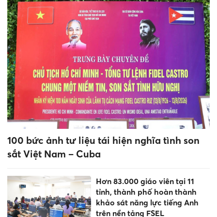
Lan tỏa phong trào bảo vệ an
ninh Tổ quốc trong môi trường
giáo dục
Hơn 83.000 giáo viên tại 11
tỉnh, thành phố hoàn thành
khảo sát năng lực tiếng Anh
trên nền tảng FSEL
Phối hợp liên ngành bảo đảm
an toàn trường học, phòng
chống bạo lực học đường