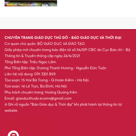
Top 3 con giáp phát tài, đếm
tiền mỏi tay trong tháng 7 Âm
XSMB 4/8 - Kết quả xổ số miền
Bắc hôm nay ngày 4/8/2026
'Nhảy cóc' hai lớp để thi đại
học, nữ sinh gây sốt vì đỗ
trường danh tiếng