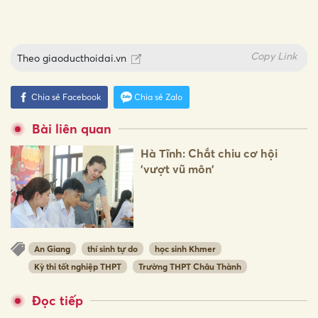
Copy Link
Theo
giaoducthoidai.vn
Chia sẻ Facebook
Chia sẻ Zalo
Bài liên quan
Hà Tĩnh: Chắt chiu cơ hội
'vượt vũ môn'
An Giang
thí sinh tự do
học sinh Khmer
Kỳ thi tốt nghiệp THPT
Trường THPT Châu Thành
Đọc tiếp