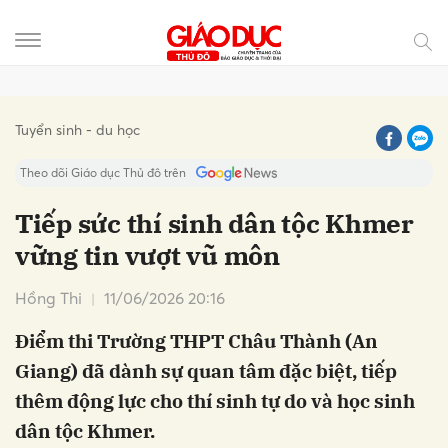
Gửi bình luận
Tuyển sinh - du học
Theo dõi Giáo dục Thủ đô trên
Tiếp sức thí sinh dân tộc Khmer
vững tin vượt vũ môn
Hồng Thi
11/06/2026 20:16
Điểm thi Trường THPT Châu Thành (An
Giang) đã dành sự quan tâm đặc biệt, tiếp
Hủy
Gửi
thêm động lực cho thí sinh tự do và học sinh
dân tộc Khmer.