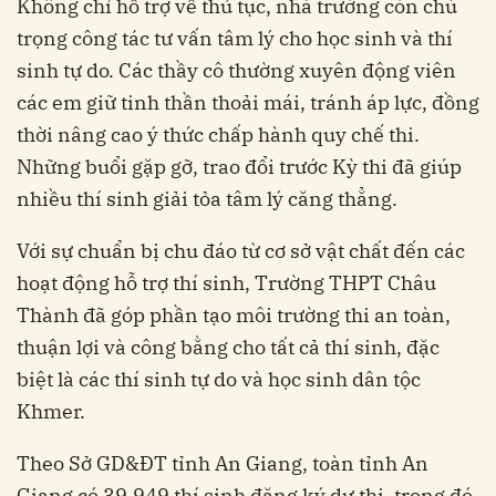
Không chỉ hỗ trợ về thủ tục, nhà trường còn chú
trọng công tác tư vấn tâm lý cho học sinh và thí
sinh tự do. Các thầy cô thường xuyên động viên
các em giữ tinh thần thoải mái, tránh áp lực, đồng
thời nâng cao ý thức chấp hành quy chế thi.
Những buổi gặp gỡ, trao đổi trước Kỳ thi đã giúp
nhiều thí sinh giải tỏa tâm lý căng thẳng.
Với sự chuẩn bị chu đáo từ cơ sở vật chất đến các
hoạt động hỗ trợ thí sinh, Trường THPT Châu
Thành đã góp phần tạo môi trường thi an toàn,
thuận lợi và công bằng cho tất cả thí sinh, đặc
biệt là các thí sinh tự do và học sinh dân tộc
Khmer.
Theo Sở GD&ĐT tỉnh An Giang, toàn tỉnh An
Giang có 39.949 thí sinh đăng ký dự thi, trong đó