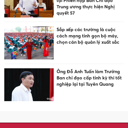
Số 6868 có ý nghĩa gì, vì sao
được gọi là con số hoàng kim?
20 đại học có sinh viên thành
công nhất nước Mỹ
Thông báo Kết luận của Tổng
Bí thư, Chủ tịch nước Tô Lâm
tại Phiên họp Ban Chỉ đạo
Trung ương thực hiện Nghị