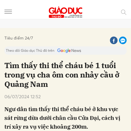
Gửi bình luận
Tiêu điểm 24/7
Theo dõi Giáo dục Thủ đô trên
Tìm thấy thi thể cháu bé 1 tuổi
trong vụ cha ôm con nhảy cầu ở
Quảng Nam
06/07/2024 12:52
Ngư dân tìm thấy thi thể cháu bé ở khu vực
Hủy
Gửi
sát rừng dừa dưới chân cầu Cửa Đại, cách vị
trí xảy ra vụ việc khoảng 200m.