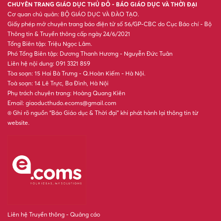
quyết 57
5 định hướng dịch chuyển
trong hoạt động KHCN và đổi
mới sáng tạo
Đại diện xã ở Lai Châu: Không
tiếp nhận tiền từ thiện của
Huấn Hoa Hồng, chỉ có 24 bồn
nước
Khởi công Trường THPT Nam
Đàn 1, Phó Thủ tướng Phạm
Thị Thanh Trà kỳ vọng môi
trường giáo dục chất lượng