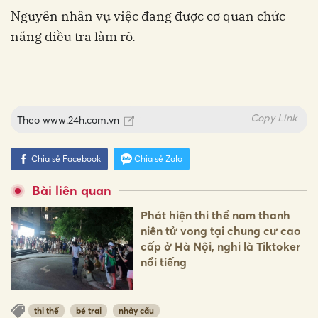
Nguyên nhân vụ việc đang được cơ quan chức
năng điều tra làm rõ.
Copy Link
Theo
www.24h.com.vn
Chia sẻ Facebook
Chia sẻ Zalo
Bài liên quan
Phát hiện thi thể nam thanh
niên tử vong tại chung cư cao
cấp ở Hà Nội, nghi là Tiktoker
nổi tiếng
thi thể
bé trai
nhảy cầu