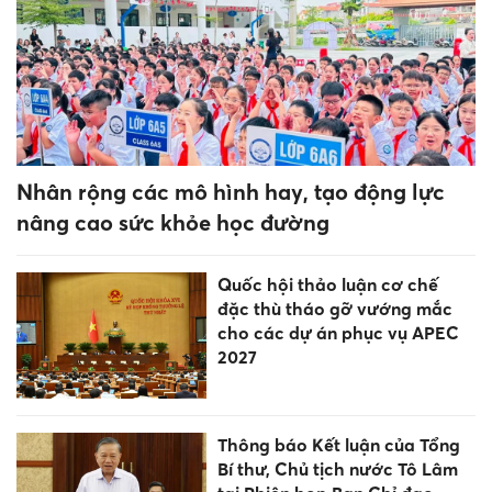
Ngành Ngôn ngữ Hàn Quốc
trường Đại học Đông Đô: Cơ
hội nghề nghiệp rộng mở
Bộ GD&ĐT ban hành Khung kế
hoạch thời gian năm học, áp
dụng từ năm 2026-2027
Dấu hiệu phát hiện tài khoản
Zalo và Facebook đang bị
theo dõi từ xa