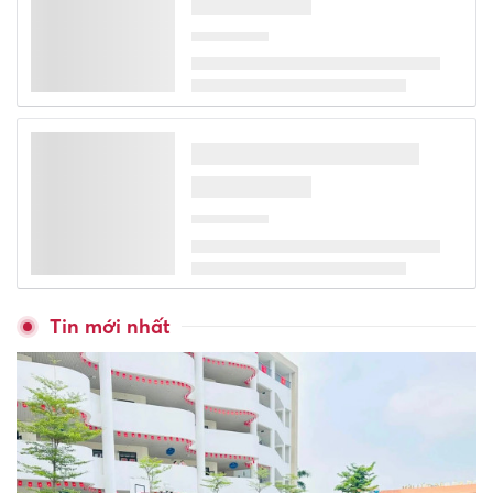
Bộ GD&ĐT hướng dẫn rèn
luyện thể chất, thực hành
nghệ thuật trong nhà trường
Đỉnh Đồng cao cấp Đệ Nhất
Đỉnh tinh hoa nghệ thuật đúc
đồng
Góp ý triển khai học bổng các
ngành khoa học cơ bản và
công nghệ chiến lược