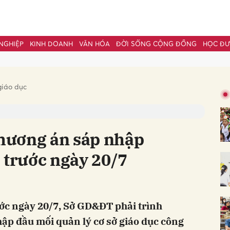
NGHIỆP
KINH DOANH
VĂN HÓA
ĐỜI SỐNG CỘNG ĐỒNG
HỌC Đ
bình luận
giáo dục
hương án sáp nhập
 trước ngày 20/7
Hủy
G
c ngày 20/7, Sở GD&ĐT phải trình
ập đầu mối quản lý cơ sở giáo dục công