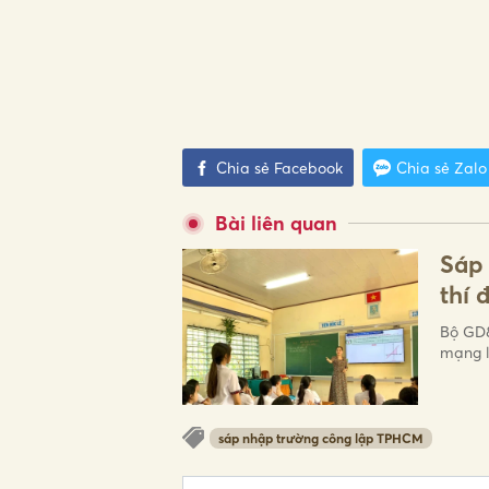
Chia sẻ Facebook
Chia sẻ Zalo
Bài liên quan
Sáp 
thí 
Bộ GD&
mạng l
sáp nhập trường công lập TPHCM