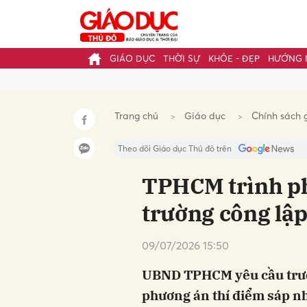
GIÁO DỤC
THỜI SỰ
KHỎE - ĐẸP
HƯỚNG 
Gửi 
Trang chủ
Giáo dục
Chính sách 
Theo dõi Giáo dục Thủ đô trên
TPHCM trình p
trường công lập
09/07/2026 15:50
UBND TPHCM yêu cầu trướ
phương án thí điểm sáp nh