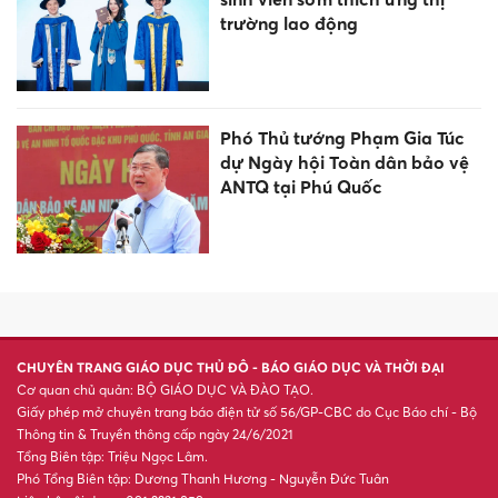
trường lao động
Phó Thủ tướng Phạm Gia Túc
dự Ngày hội Toàn dân bảo vệ
ANTQ tại Phú Quốc
CHUYÊN TRANG GIÁO DỤC THỦ ĐÔ - BÁO GIÁO DỤC VÀ THỜI ĐẠI
Cơ quan chủ quản: BỘ GIÁO DỤC VÀ ĐÀO TẠO.
Giấy phép mở chuyên trang báo điện tử số 56/GP-CBC do Cục Báo chí - Bộ
Thông tin & Truyền thông cấp ngày 24/6/2021
Tổng Biên tập: Triệu Ngọc Lâm.
Phó Tổng Biên tập: Dương Thanh Hương - Nguyễn Đức Tuân