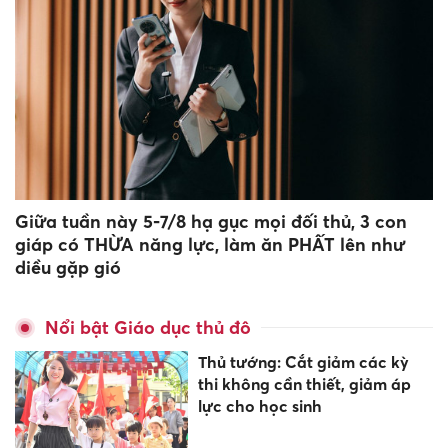
Giữa tuần này 5-7/8 hạ gục mọi đối thủ, 3 con
giáp có THỪA năng lực, làm ăn PHẤT lên như
diều gặp gió
Nổi bật Giáo dục thủ đô
Thủ tướng: Cắt giảm các kỳ
thi không cần thiết, giảm áp
lực cho học sinh