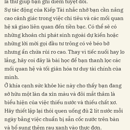
là thứ giúp bạn ghi điểm tuyệt đối.
Sự tác động của Kiếp Tài nhắc nhở bạn cần nâng
cao cảnh giác trong việc chi tiêu và các mối quan
hệ xã giao liên quan đến tiền bạc. Có thể sẽ có
những khoản chi phát sinh ngoài dự kiến hoặc
những lời mời gọi đầu tư trông có vẻ béo bở
nhưng ẩn chứa rủi ro cao. Thay vì tiếc nuối hay lo
lắng, hãy coi đây là bài học để bạn thanh lọc các
mối quan hệ và tối giản hóa tư duy tài chính của
mình.
Ở khía cạnh sức khỏe lúc này cho thấy bạn đang
sở hữu một làn da xỉn màu và đôi mắt thâm là
biểu hiện của việc thiếu nước và thiếu chất xơ.
Hãy thiết lập lại thói quen uống đủ 2 lít nước mỗi
ngày bằng việc chuẩn bị sẵn cốc nước trên bàn
và bổ sung thêm rau xanh vào thực đơn.