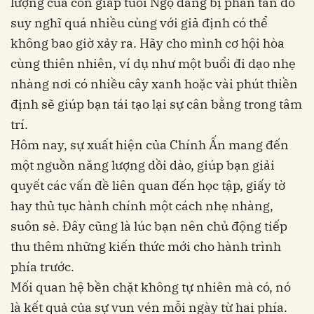
lượng của con giáp tuổi Ngọ đang bị phân tán do
suy nghĩ quá nhiều cùng với giả định có thể
không bao giờ xảy ra. Hãy cho mình cơ hội hòa
cùng thiên nhiên, ví dụ như một buổi đi dạo nhẹ
nhàng nơi có nhiều cây xanh hoặc vài phút thiền
định sẽ giúp bạn tái tạo lại sự cân bằng trong tâm
trí.
Hôm nay, sự xuất hiện của Chính Ấn mang đến
một nguồn năng lượng dồi dào, giúp bạn giải
quyết các vấn đề liên quan đến học tập, giấy tờ
hay thủ tục hành chính một cách nhẹ nhàng,
suôn sẻ. Đây cũng là lúc bạn nên chủ động tiếp
thu thêm những kiến thức mới cho hành trình
phía trước.
Mối quan hệ bền chặt không tự nhiên mà có, nó
là kết quả của sự vun vén mỗi ngày từ hai phía.