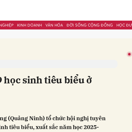
NGHIỆP
KINH DOANH
VĂN HÓA
ĐỜI SỐNG CỘNG ĐỒNG
HỌC Đ
bình luận
học sinh tiêu biểu ở
Hủy
G
ng (Quảng Ninh) tổ chức hội nghị tuyên
nh tiêu biểu, xuất sắc năm học 2025-