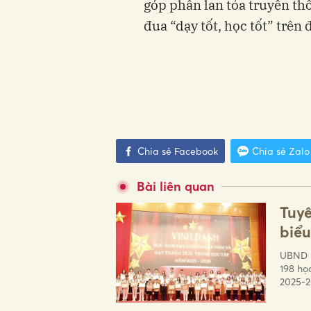
góp phần lan tỏa truyền th
đua “dạy tốt, học tốt” trên
Chia sẻ Facebook
Chia sẻ Zalo
Bài liên quan
Tuyê
biểu
UBND p
198 họ
2025-2