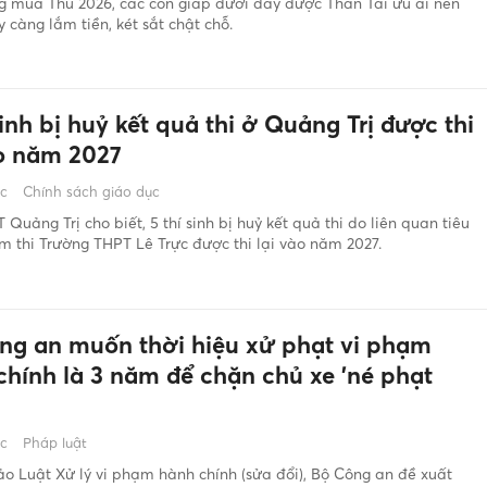
g mùa Thu 2026, các con giáp dưới đây được Thần Tài ưu ái nên
 càng lắm tiền, két sắt chật chỗ.
sinh bị huỷ kết quả thi ở Quảng Trị được thi
ào năm 2027
ớc
Chính sách giáo dục
Quảng Trị cho biết, 5 thí sinh bị huỷ kết quả thi do liên quan tiêu
m thi Trường THPT Lê Trực được thi lại vào năm 2027.
ng an muốn thời hiệu xử phạt vi phạm
chính là 3 năm để chặn chủ xe 'né phạt
ớc
Pháp luật
ảo Luật Xử lý vi phạm hành chính (sửa đổi), Bộ Công an đề xuất