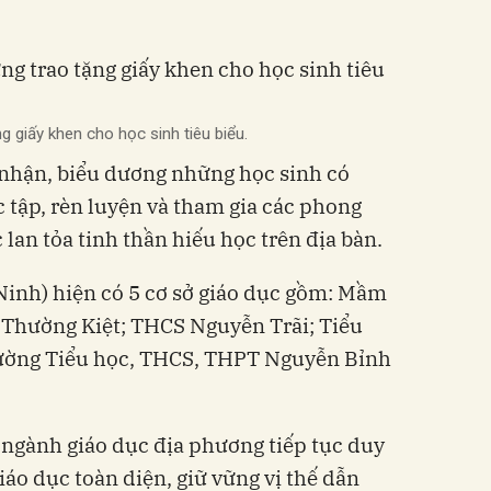
 giấy khen cho học sinh tiêu biểu.
 nhận, biểu dương những học sinh có
c tập, rèn luyện và tham gia các phong
c lan tỏa tinh thần hiếu học trên địa bàn.
inh) hiện có 5 cơ sở giáo dục gồm: Mầm
 Thường Kiệt; THCS Nguyễn Trãi; Tiểu
rường Tiểu học, THCS, THPT Nguyễn Bỉnh
ngành giáo dục địa phương tiếp tục duy
giáo dục toàn diện, giữ vững vị thế dẫn