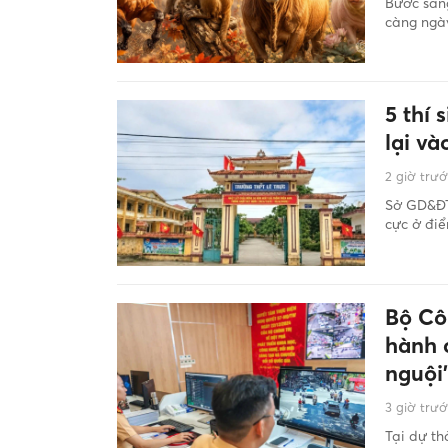
Bước san
càng ngày
5 thí 
lại v
2 giờ trư
Sở GD&ĐT 
cực ở điể
Bộ Cô
hành 
nguội’
3 giờ trư
Tại dự th