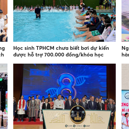
ng
Học sinh TPHCM chưa biết bơi dự kiến
Ng
ch
được hỗ trợ 700.000 đồng/khóa học
hà