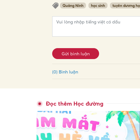
Quảng Ninh
học sinh
tuyên dương họ
Gửi bình luận
(0) Bình luận
Đọc thêm Học đường