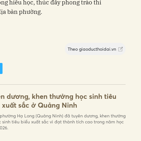
ống hiếu học, thúc đẩy phong trào thi
 địa bàn phường.
Theo
giaoducthoidai.vn
n dương, khen thưởng học sinh tiêu
 xuất sắc ở Quảng Ninh
hường Hạ Long (Quảng Ninh) đã tuyên dương, khen thưởng
c sinh tiêu biểu xuất sắc vì đạt thành tích cao trong năm học
026.