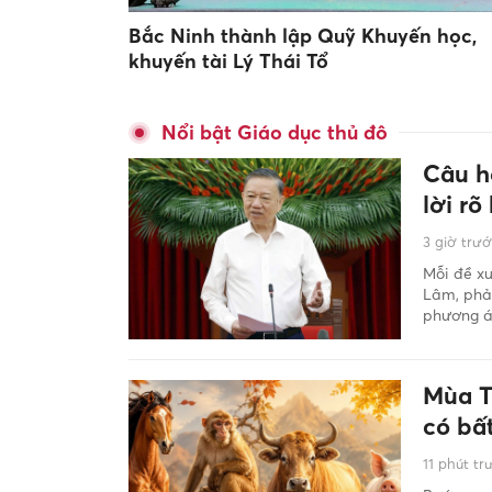
Bắc Ninh thành lập Quỹ Khuyến học,
khuyến tài Lý Thái Tổ
Nổi bật Giáo dục thủ đô
Câu hỏ
lời rõ
3 giờ trư
Mỗi đề xu
Lâm, phải
phương án
Mùa Th
có bấ
11 phút tr