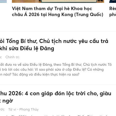
Việt Nam tham dự Trại hè Khoa học
Rè
châu Á 2026 tại Hong Kong (Trung Quốc)
ph
i Tổng Bí thư, Chủ tịch nước yêu cầu trả
 khi sửa Điều lệ Đảng
ớc
Chính trị
ất đưa ra về sửa Điều lệ Đảng, theo Tổng Bí thư, Chủ tịch nước Tô
 trả lời các câu hỏi: Vì sao phải sửa ở cấp Điều lệ? Có những
 nào? Tác động và điều kiện thực hiện ra sao?
u 2026: 4 con giáp đón lộc trời cho, giàu
t ngờ
ước
Tử vi - Phong Thủy