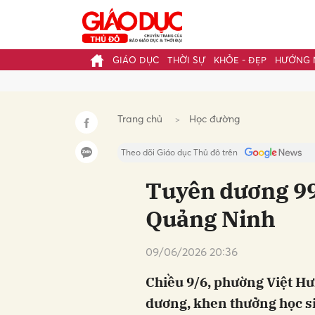
GIÁO DỤC
THỜI SỰ
KHỎE - ĐẸP
HƯỚNG 
Gửi 
Trang chủ
Học đường
Theo dõi Giáo dục Thủ đô trên
Tuyên dương 99 
Quảng Ninh
09/06/2026 20:36
Chiều 9/6, phường Việt Hư
dương, khen thưởng học si