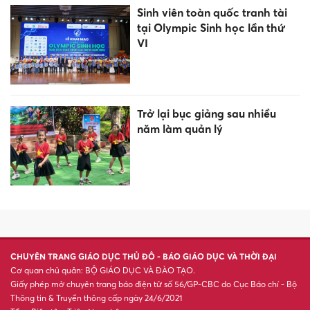
Sáp nhập, sắp xếp mạng lưới
đại học: Không chỉ là phép
cộng cơ học
Mùa Thu 2026: 4 con giáp đón
lộc trời cho, giàu có bất ngờ
Rắn dài một mét bò vào lớp
mầm non ở TP HCM