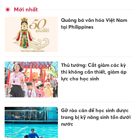
Mới nhất
Quảng bá văn hóa Việt Nam
tại Philippines
Thủ tướng: Cắt giảm các kỳ
thi không cần thiết, giảm áp
lực cho học sinh
Gỡ rào cản để học sinh được
trang bị kỹ năng sinh tồn dưới
nước