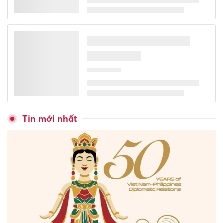
Trở lại bục giảng sau nhiều
năm làm quản lý
Tăng cường giáo dục bảo tồn
bản sắc văn hóa dân tộc Jrai,
Bahnar ở tiểu học
Phú Thọ giữ vững vị thế tốp
đầu về chất lượng giáo dục
THPT