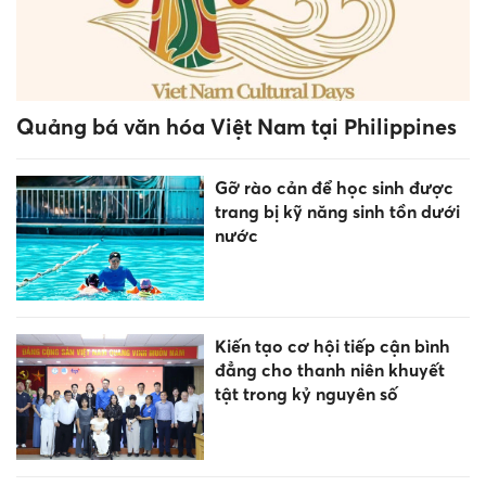
Các nhiệm vụ trọng tâm năm
học 2026-2027
470 tiêu chuẩn quốc tế được
khuyến khích áp dụng, chuẩn
bị cho điện hạt nhân
ĐH Kinh tế Quốc dân trao
bằng tốt nghiệp Đại học chính
quy khóa 64 Chương trình
Tiên tiến, Chất lượng cao,
POHE và Phân tích kinh
doanh