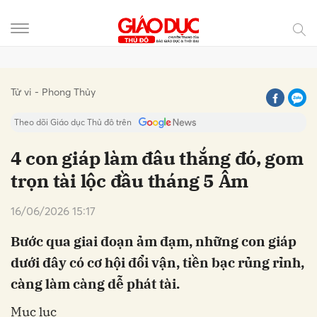
Gửi bình luận
Tử vi - Phong Thủy
Theo dõi Giáo dục Thủ đô trên
4 con giáp làm đâu thắng đó, gom
trọn tài lộc đầu tháng 5 Âm
16/06/2026 15:17
Bước qua giai đoạn ảm đạm, những con giáp
dưới đây có cơ hội đổi vận, tiền bạc rủng rỉnh,
Hủy
Gửi
càng làm càng dễ phát tài.
Mục lục