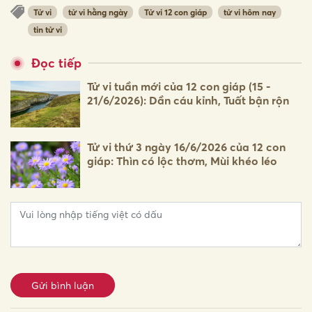
Tử vi
tử vi hằng ngày
Tử vi 12 con giáp
tử vi hôm nay
tin tử vi
Đọc tiếp
Tử vi tuần mới của 12 con giáp (15 -
21/6/2026): Dần cáu kỉnh, Tuất bận rộn
Tử vi thứ 3 ngày 16/6/2026 của 12 con
giáp: Thìn có lộc thơm, Mùi khéo léo
Gửi bình luận