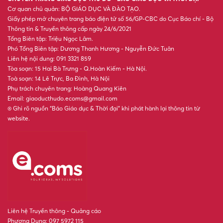
Cơ quan chủ quản: BỘ GIÁO DỤC VÀ ĐÀO TẠO.
Giấy phép mở chuyên trang báo điện tử số 56/GP-CBC do Cục Báo chí - Bộ
Thông tin & Truyền thông cấp ngày 24/6/2021
Tổng Biên tập: Triệu Ngọc Lâm.
Phó Tổng Biên tập: Dương Thanh Hương - Nguyễn Đức Tuân
Liên hệ nội dung: 091 3321 859
Tòa soạn: 15 Hai Bà Trưng - Q.Hoàn Kiếm - Hà Nội.
Toà soạn: 14 Lê Trực, Ba Đình, Hà Nội
Phụ trách chuyên trang: Hoàng Quang Kiên
Email: giaoducthudo.ecoms@gmail.com
® Ghi rõ nguồn “Báo Giáo dục & Thời đại” khi phát hành lại thông tin từ
website.
Liên hệ Truyền thông - Quảng cáo
Phương Dung: 097 5972 115