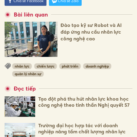
Chia sẻ Facebook
Chia sẻ Zalo
Bài liên quan
Đào tạo kỹ sư Robot và AI
đáp ứng nhu cầu nhân lực
công nghệ cao
nhân lực
chiến lược
phát triển
doanh nghiệp
quản lý nhân sự
Đọc tiếp
Tạo đột phá thu hút nhân lực khoa học
công nghệ theo tinh thần Nghị quyết 57
Trường đại học hợp tác với doanh
nghiệp nâng tầm chất lượng nhân lực