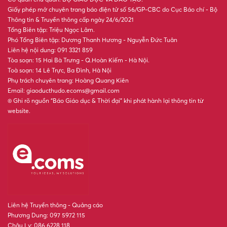
Giấy phép mở chuyên trang báo điện tử số 56/GP-CBC do Cục Báo chí - Bộ
Thông tin & Truyền thông cấp ngày 24/6/2021
Tổng Biên tập: Triệu Ngọc Lâm.
Phó Tổng Biên tập: Dương Thanh Hương - Nguyễn Đức Tuân
Liên hệ nội dung: 091 3321 859
Tòa soạn: 15 Hai Bà Trưng - Q.Hoàn Kiếm - Hà Nội.
Toà soạn: 14 Lê Trực, Ba Đình, Hà Nội
Phụ trách chuyên trang: Hoàng Quang Kiên
Email: giaoducthudo.ecoms@gmail.com
® Ghi rõ nguồn “Báo Giáo dục & Thời đại” khi phát hành lại thông tin từ
website.
Liên hệ Truyền thông - Quảng cáo
Phương Dung: 097 5972 115
Châu Ly: 086 6228 118