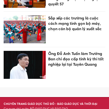
quyết 57
Sắp xếp các trường là cuộc
cách mạng tinh gọn bộ máy,
chọn cán bộ quản lý xuất sắc
Ông Đỗ Anh Tuấn làm Trưởng
Ban chỉ đạo cấp tỉnh kỳ thi tốt
nghiệp lại tại Tuyên Quang
CHUYÊN TRANG GIÁO DỤC THỦ ĐÔ - BÁO GIÁO DỤC VÀ THỜI ĐẠI
Cơ quan chủ quản: BỘ GIÁO DỤC VÀ ĐÀO TẠO.