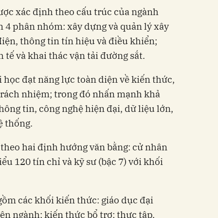
ợc xác định theo cấu trúc của ngành
m 4 phân nhóm: xây dựng và quản lý xây
iện, thông tin tín hiệu và điều khiển;
 tế và khai thác vận tải đường sắt.
 học đạt năng lực toàn diện về kiến thức,
 trách nhiệm; trong đó nhấn mạnh khả
ng tin, công nghệ hiện đại, dữ liệu lớn,
ệ thống.
 theo hai định hướng văn bằng: cử nhân
iểu 120 tín chỉ và kỹ sư (bậc 7) với khối
gồm các khối kiến thức: giáo dục đại
n ngành; kiến thức bổ trợ; thực tập,