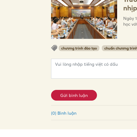
nhịp
Ngày 1
học vớ
chương trình đào tạo
chuẩn chương trìn
Gửi bình luận
(0) Bình luận