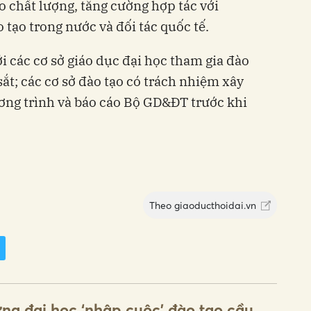
ao chất lượng, tăng cường hợp tác với
 tạo trong nước và đối tác quốc tế.
 các cơ sở giáo dục đại học tham gia đào
ắt; các cơ sở đào tạo có trách nhiệm xây
ương trình và báo cáo Bộ GD&ĐT trước khi
Theo
giaoducthoidai.vn
ng đại học ‘nhập cuộc’ đào tạo cầu