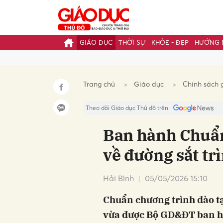
GIÁO DỤC
THỜI SỰ
KHỎE - ĐẸP
HƯỚNG 
Gửi 
Trang chủ
Giáo dục
Chính sách 
Theo dõi Giáo dục Thủ đô trên
Ban hành Chuẩn
về đường sắt tr
Hải Bình
05/05/2026 15:10
Chuẩn chương trình đào tạ
vừa được Bộ GD&ĐT ban h