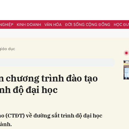
NGHIỆP
KINH DOANH
VĂN HÓA
ĐỜI SỐNG CỘNG ĐỒNG
HỌC Đ
bình luận
giáo dục
 chương trình đào tạo
ình độ đại học
Hủy
G
o (CTĐT) về đường sắt trình độ đại học
ành.