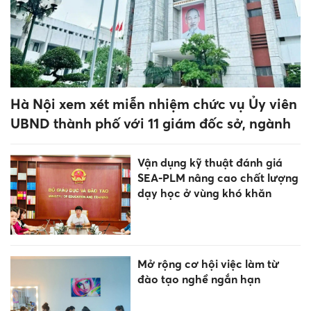
Kết thúc lọc ảo, nhiều đại học,
cao đẳng công bố điểm chuẩn
trúng tuyển 2026
Điểm chuẩn Đại học Xây dựng
Hà Nội tăng, cao nhất 28 điểm
Giáo dục trước thềm năm học
mới: Tái cấu trúc mạng lưới,
đổi mới tư duy quản trị