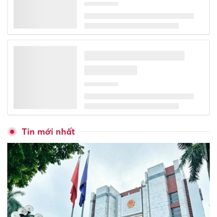
Trường Đại học Thương mại
công bố điểm chuẩn trúng
tuyển năm 2026
Học viện Nông nghiệp Việt
Nam lấy điểm chuẩn cao nhất
24,41
Học viện Phụ nữ Việt Nam
công bố điểm trúng tuyển đại
học chính quy năm 2026