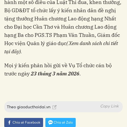
hành một số điều của Luật Thi đua, khen thưởng,
Bộ GD&ĐT tổ chức lấy ý kiến nhân dân đề nghị
tặng thưởng Huân chương Lao động hạng Nhất
cho Đại học Cần Thơ và Huân chương Lao động
hạng Ba cho PGS.TS Phạm Văn Thuần, Giám đốc
Học viện Quản lý giáo dục
( Xem danh sách chi tiết
tại đây).
Mọi ý kiến phản hồi gửi về Vụ Tổ chức cán bộ
trước ngày
23 tháng 3 năm 2026
.
Copy Link
Theo
giaoducthoidai.vn
Chia sẻ Facebook
Chia sẻ Zalo