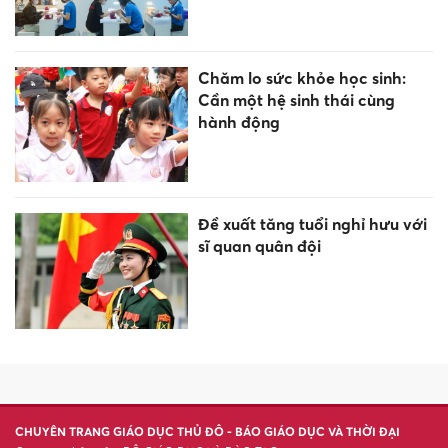
Đắk Lắk đào tạo nhân lực từ
yêu cầu thực tiễn
Trường Đại học CMC công bố
điểm chuẩn năm 2026
Điểm chuẩn trúng tuyển vào
Trường Đại học Việt Nhật
thấp nhất là 20