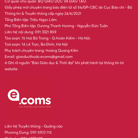
CẬP NHẬT ĐIỂM CHUẨN ĐẠI
HỌC 2026: Nhiều trường bắt
đầu công bố điểm chuẩn
Trường ĐH Bách khoa TPHCM
công bố điểm chuẩn, cao nhất
ở ngành Kỹ thuật Bán dẫn
Trường Đại học Đại Nam công
bố điểm chuẩn hệ đại học
chính quy năm 2026