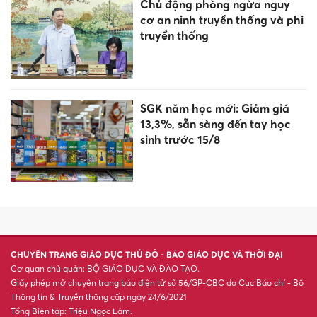
Chủ động phòng ngừa nguy
cơ an ninh truyền thống và phi
truyền thống
SGK năm học mới: Giảm giá
13,3%, sẵn sàng đến tay học
sinh trước 15/8
CHUYÊN TRANG GIÁO DỤC THỦ ĐÔ - BÁO GIÁO DỤC VÀ THỜI ĐẠI
Cơ quan chủ quản: BỘ GIÁO DỤC VÀ ĐÀO TẠO.
Giấy phép mở chuyên trang báo điện tử số 56/GP-CBC do Cục Báo chí - Bộ
Thông tin & Truyền thông cấp ngày 24/6/2021
Tổng Biên tập: Triệu Ngọc Lâm.