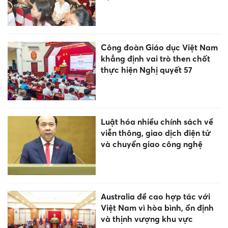
Cà Mau nỗ lực hoàn thành
sắp xếp cơ sở giáo dục trước
ngày 30/8
Sống KÍN tiếng nhưng cực
GIỎI, cuối tuần này 8-9/8 chúc
mừng 3 tuổi có vận trình rực
rỡ, làm ăn LỘC lá mạnh nhất!
Tạo việc làm tại chỗ, xây dựng
thị trường lao động bền vững