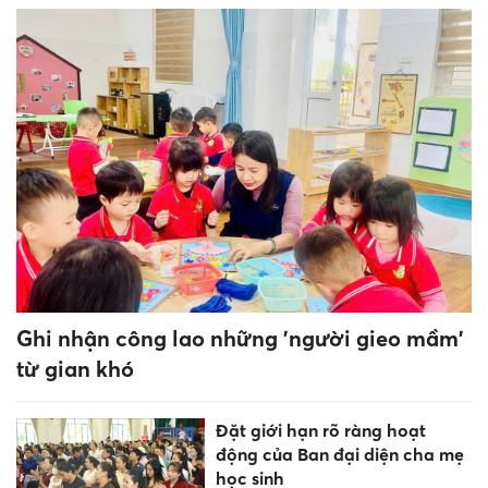
Thái Nguyên hướng tới giảm
đầu mối, tăng quản trị trường
học
Đặt giới hạn rõ ràng hoạt
động của Ban đại diện cha mẹ
học sinh
Trao 100 suất học phẩm Tiếp
bước đến trường cho học sinh
khó khăn ở An Giang