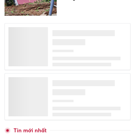
Trao 18 tỷ đồng hỗ trợ Trường
THPT Đakrông xây dựng
trường chuẩn quốc gia
Ghi nhận công lao những
'người gieo mầm' từ gian khó
Cần giải pháp đồng bộ để xây
dựng môi trường học đường
khỏe mạnh