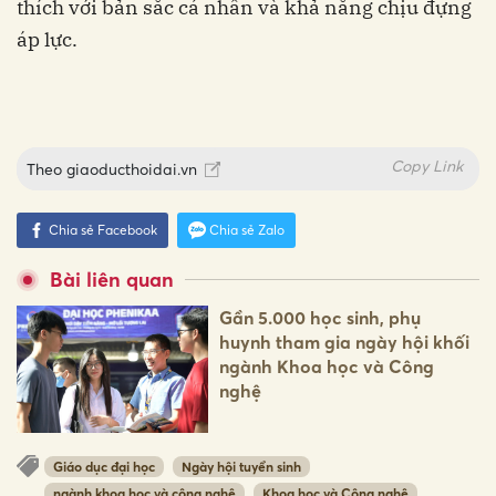
thích với bản sắc cá nhân và khả năng chịu đựng
áp lực.
Copy Link
Theo
giaoducthoidai.vn
Chia sẻ Facebook
Chia sẻ Zalo
Bài liên quan
Gần 5.000 học sinh, phụ
huynh tham gia ngày hội khối
ngành Khoa học và Công
nghệ
Giáo dục đại học
Ngày hội tuyển sinh
ngành khoa học và công nghệ
Khoa học và Công nghệ