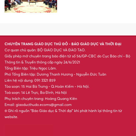
XSMB 7/8 - Kết quả xổ số miền
Bắc hôm nay ngày 7/8/2026
XSMN 7/8 - Kết quả xổ số miền
Nam hôm nay ngày 7/8/2026
Khoản nợ sau bục giảng: Biết
đòi ai?