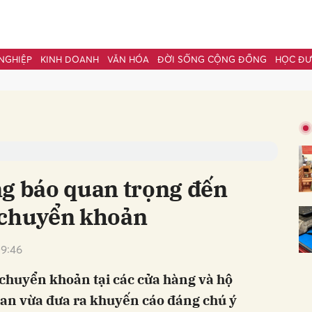
NGHIỆP
KINH DOANH
VĂN HÓA
ĐỜI SỐNG CỘNG ĐỒNG
HỌC Đ
bình luận
ng báo quan trọng đến
 chuyển khoản
9:46
Hủy
G
 chuyển khoản tại các cửa hàng và hộ
 an vừa đưa ra khuyến cáo đáng chú ý