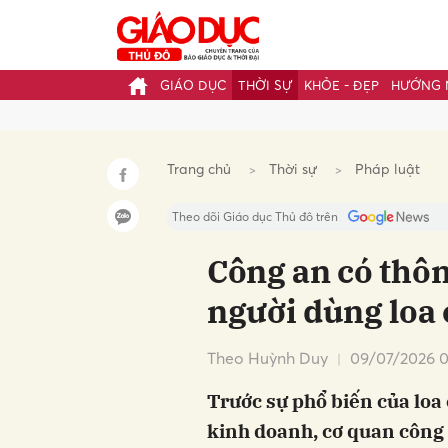
GIÁO DỤC
THỜI SỰ
KHỎE - ĐẸP
HƯỚNG 
Gửi 
Trang chủ
Thời sự
Pháp luật
Theo dõi Giáo dục Thủ đô trên
Công an có thô
người dùng loa
Theo Huỳnh Duy
09/07/2026 0
Trước sự phổ biến của loa
kinh doanh, cơ quan công