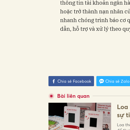
thông tin tài khoản ngân h
hoặc trở thành nạn nhân củ
nhanh chóng trình báo cơ 
dẫn, hỗ trợ và xử lý theo qu
Chia sẻ Facebook
Chia sẻ Zalo
Bài liên quan
Loa 
sự t
Loa th