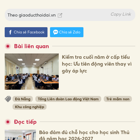
Copy Link
Theo
giaoducthoidai.vn
Chia sẻ Facebook
Chia sẻ Zalo
Bài liên quan
Kiểm tra cuối năm ở cấp tiểu
học: Ưu tiên động viên thay vì
gây áp lực
Đà Nẵng
Tổng Liên đoàn Lao động Việt Nam
Trẻ mầm non
Khu công nghiệp
Đọc tiếp
Bảo đảm đủ chỗ học cho học sinh Thủ
đô năm học 2026-2027