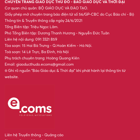
CHUYÊN TRANG GIÁO DỤC THỦ ĐÔ - BÁO GIÁO DỤC VÀ THỜI ĐẠI
Cơ quan chủ quản: BỘ GIÁO DỤC VÀ ĐÀO TẠO.
Giấy phép mở chuyên trang báo điện tử số 56/GP-CBC do Cục Báo chí - Bộ
Thông tin & Truyền thông cấp ngày 24/6/2021
Tổng Biên tập: Triệu Ngọc Lâm.
Phó Tổng Biên tập: Dương Thanh Hương - Nguyễn Đức Tuân
Liên hệ nội dung: 091 3321 859
Tòa soạn: 15 Hai Bà Trưng - Q.Hoàn Kiếm - Hà Nội.
Toà soạn: 14 Lê Trực, Ba Đình, Hà Nội
Phụ trách chuyên trang: Hoàng Quang Kiên
Email: giaoducthudo.ecoms@gmail.com
® Ghi rõ nguồn “Báo Giáo dục & Thời đại” khi phát hành lại thông tin từ
website.
Liên hệ Truyền thông - Quảng cáo